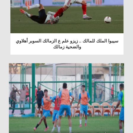
سيبوا الملك للمالك .. زيزو علم ع الزمالك السوبر أهلاوي
والضحية زمالك