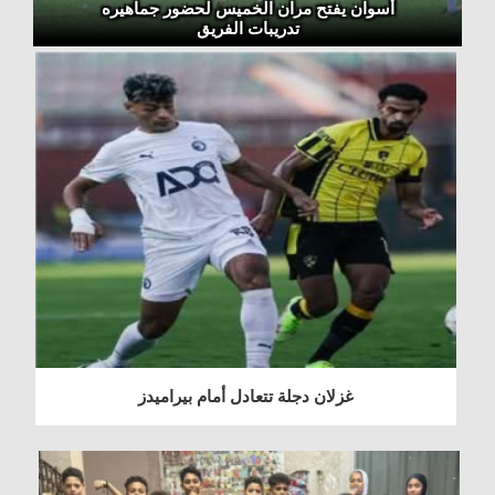
أسوان يفتح مران الخميس لحضور جماهيره
تدريبات الفريق
غزلان دجلة تتعادل أمام بيراميدز