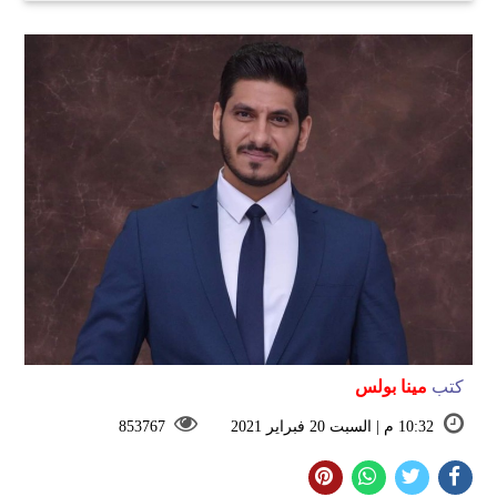
كتب
مينا بولس
10:32 م | السبت 20 فبراير 2021
853767