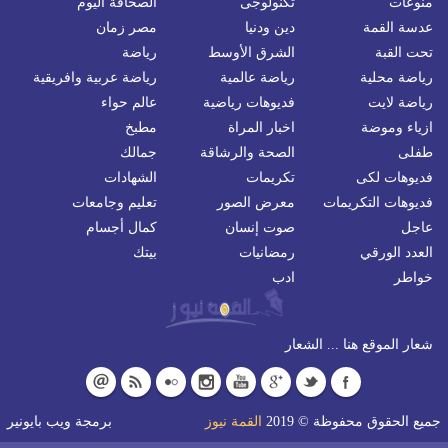
منوعات
تكنولوجى
الصحافة اليوم
عدسة القمة
دين ودنيا
مصر زمان
تحت القبة
الشرق الأوسط
رياضة
رياضة محلية
رياضة عالمية
رياضة عربية وافريقية
رياضة لايت
فديوهات رياضية
عالم حواء
ازياء وموضة
اخبار المراة
مطبخ
طفلى
الصحة والرشاقة
جمالك
فديوهات لكى
تكريمات
الشهادات
فديوهات التكريمات
معرض الصور
تعليم وجامعات
عاجل
صوت إنسان
كمال أجسام
العدد الورقي
رمضانيات
بيتك
خواطر
ادب
شعار الموقع هنا ... الشعار
جميع الحقوق محفوظة © 2019
القمة نيوز
برمجة
ويب بايونير