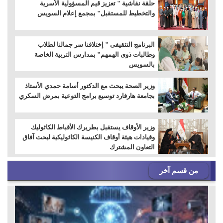
حلقة نقاشية " تعزيز قيم المسؤولية الأسرية
والتخطيط للمستقبل" بمجمع إعلام السويس
البرنامج التثقيفى " إختلافنا سر جمالنا لطلاب
وطالبات ذوى الهمهم" بمدارس التربية الخاصة
بالسويس
وزير الصحة يبحث مع الدكتور أسامة حمدي الأستاذ
بجامعة هارفارد توسيع برامج التوعية بمرض السكري
وزير الأوقاف يستقبل بطريرك الأقباط الكاثوليك
وقيادات هيئة أوقاف الكنيسة الكاثوليكية لبحث آفاق
التعاون المشترك
من قسم آخر