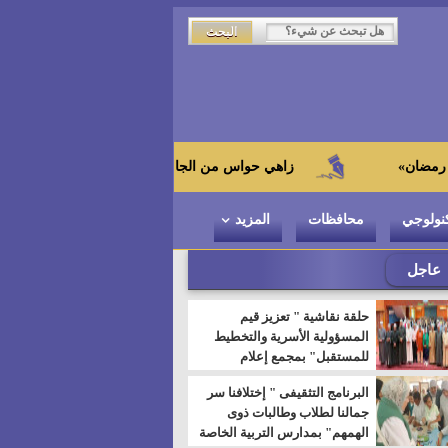
زاهي حواس من الجامعة اليابانية : "توت عنخ آمون" هو بطل المتحف 
نولوجي
محافظات
المزيد
عاجل
حلقة نقاشية " تعزيز قيم
المسؤولية الأسرية والتخطيط
للمستقبل" بمجمع إعلام
السويس
البرنامج التثقيفى " إختلافنا سر
جمالنا لطلاب وطالبات ذوى
الهمهم" بمدارس التربية الخاصة