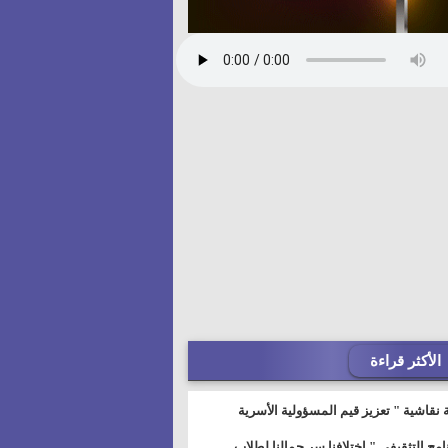
الأكثر قراءة
 نقاشية " تعزيز قيم المسؤولية الأسرية
خطيط للمستقبل" بمجمع إعلام السويس
نامج التثقيفى " إختلافنا سر جمالنا لطلاب