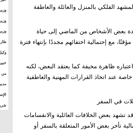
لمشهد الفلكي بالمنزل والعائلة والعاطفة
وطال
وزير
بال
بجام
وزير
وقيا
دة بعض الأشخاص من الماضي إلى حياة
التع
مشرو
قتًا، مع إحتمالية اختفائهم مجددًا بإنتهاء فترة
طارق
الصي
وكيل
الأو
خبير
عتباره ظاهرة مخيفة كما يعتقد البعض، لكنه
المس
اصة عند اتخاذ القرارات المهنية والعاطفية
تأثي
مدير
الدو
الإص
يلات في السفر
للمج
شريف
بالم
قد تشهد بعض الخلافات العائلية والانقسامات
ية تأخر بعض الأمور المتعلقة بالسفر أو