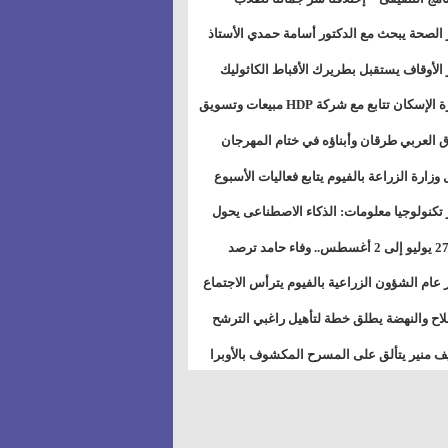
بات ذوى الهمهم" بمدارس التربية الخاصة
 الصحة يبحث مع الدكتور أسامة حمدي الأستاذ
سويس
عة هارفارد توسيع برامج التوعية بمرض السكري
 الأوقاف يستقبل بطريرك الأقباط الكاثوليك
دات هيئة أوقاف الكنيسة الكاثوليكية لبحث آفاق
وزيرة الإسكان تتابع مع شركة HDP مبيعات وتسويق
اون المشترك
عات المدن الجديدة
 العربي طرقان وأبناؤه في ختام المهرجان
في للموسيقى والغناء بالمسرح المكشوف
 وزارة الزراعة بالفيوم يتابع فعاليات الأسبوع
ل من الرشة الثالثة لمكافحة ديدان اللوز للقطن
 تكنولوجيا معلومات: الذكاء الاصطناعى يحول
تخدم إلى سلعة فى اقتصاد الانتباه
من 27 يوليو إلى 2 أغسطس.. وفاء حامد ترصد
رات أقوى الاتصالات الفلكية على الأبراج
 عام الشؤون الزراعية بالفيوم يترأس الاجتماع
ري لمتابعة الحصر الحيازي الجديدة
لاح والنهضة يطلق خطة لتأهيل راغبي الترشح
الس الشعبية المحلية ويستعرض خطط أماناته
 منير يتألق على المسرح المكشوف بالأوبرا
حافظات