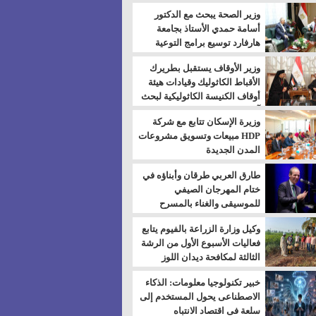
بالسويس
وزير الصحة يبحث مع الدكتور
أسامة حمدي الأستاذ بجامعة
هارفارد توسيع برامج التوعية
بمرض السكري
وزير الأوقاف يستقبل بطريرك
الأقباط الكاثوليك وقيادات هيئة
أوقاف الكنيسة الكاثوليكية لبحث
آفاق التعاون المشترك
وزيرة الإسكان تتابع مع شركة
HDP مبيعات وتسويق مشروعات
المدن الجديدة
طارق العربي طرقان وأبناؤه في
ختام المهرجان الصيفي
للموسيقى والغناء بالمسرح
المكشوف
وكيل وزارة الزراعة بالفيوم يتابع
فعاليات الأسبوع الأول من الرشة
الثالثة لمكافحة ديدان اللوز
للقطن
خبير تكنولوجيا معلومات: الذكاء
الاصطناعى يحول المستخدم إلى
سلعة فى اقتصاد الانتباه