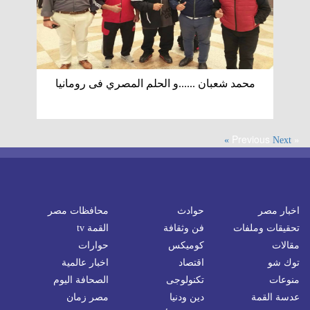
محمد شعبان ......و الحلم المصري فى رومانيا
« Previous
Next »
اخبار مصر
حوادث
محافظات مصر
تحقيقات وملفات
فن وثقافة
القمة tv
مقالات
كوميكس
حوارات
توك شو
اقتصاد
اخبار عالمية
منوعات
تكنولوجى
الصحافة اليوم
عدسة القمة
دين ودنيا
مصر زمان