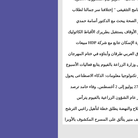
خطيط للمستقبل" بمجمع إعلام السويس
نامج التثقيفى " إختلافنا سر جمالنا لطلاب
بات ذوى الهمهم" بمدارس التربية الخاصة
 الصحة يبحث مع الدكتور أسامة حمدي
سويس
تاذ بجامعة هارفارد توسيع برامج التوعية
 الأوقاف يستقبل بطريرك الأقباط الكاثوليك
ض السكري
دات هيئة أوقاف الكنيسة الكاثوليكية لبحث
وزيرة الإسكان تتابع مع شركة HDP مبيعات
 التعاون المشترك
يق مشروعات المدن الجديدة
 العربي طرقان وأبناؤه في ختام المهرجان
في للموسيقى والغناء بالمسرح المكشوف
 وزارة الزراعة بالفيوم يتابع فعاليات الأسبوع
ل من الرشة الثالثة لمكافحة ديدان اللوز
 تكنولوجيا معلومات: الذكاء الاصطناعى يحول
طن
تخدم إلى سلعة فى اقتصاد الانتباه
من 27 يوليو إلى 2 أغسطس.. وفاء حامد ترصد
رات أقوى الاتصالات الفلكية على الأبراج
 عام الشؤون الزراعية بالفيوم يترأس
تماع الدوري لمتابعة الحصر الحيازي الجديدة
لاح والنهضة يطلق خطة لتأهيل راغبي الترشح
الس الشعبية المحلية ويستعرض خطط
 منير يتألق على المسرح المكشوف بالأوبرا
اته بالمحافظات