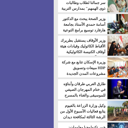
سر جمالنا لطلاب وطالبات
ذوى الهمهم" بمدارس التربية
الخاصة بالسويس
وزير الصحة يبحث مع الدكتور
أسامة حمدي الأستاذ بجامعة
هارفارد توسيع برامج التوعية
بمرض السكري
وزير الأوقاف يستقبل بطريرك
الأقباط الكاثوليك وقيادات هيئة
أوقاف الكنيسة الكاثوليكية
لبحث آفاق التعاون المشترك
وزيرة الإسكان تتابع مع شركة
HDP مبيعات وتسويق
مشروعات المدن الجديدة
طارق العربي طرقان وأبناؤه
في ختام المهرجان الصيفي
للموسيقى والغناء بالمسرح
المكشوف
وكيل وزارة الزراعة بالفيوم
يتابع فعاليات الأسبوع الأول من
الرشة الثالثة لمكافحة ديدان
اللوز للقطن
خبير تكنولوجيا معلومات: