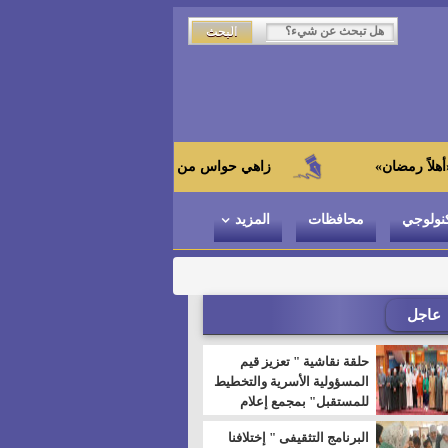
زاهي حواس من الجامعة اليابانية : "توت عنخ آمون" هو بطل ال
نولوجي
محافظات
المزيد
عاجل
حلقة نقاشية " تعزيز قيم
المسؤولية الأسرية والتخطيط
للمستقبل" بمجمع إعلام
السويس
البرنامج التثقيفى " إختلافنا