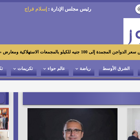
رئيس مجلس الإدارة :
إسلام فراج
تهلاكية ومعارض «أهلاً رمضان»
الشرق الأوسط
رياضة
عالم حواء
تكريمات
تك