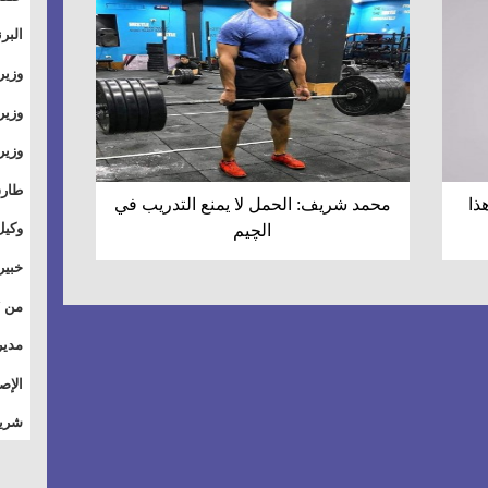
والت
البر
وطال
وزير
بال
الأس
وزير
بمر
وقيا
آفاق
وتسو
طارق
ذا
محمد شريف: الحمل لا يمنع التدريب في
الصي
وكيل
الچيم
الأو
خبير
للق
المس
تأثي
مدير
الاج
الإص
للمج
شريف
أمان