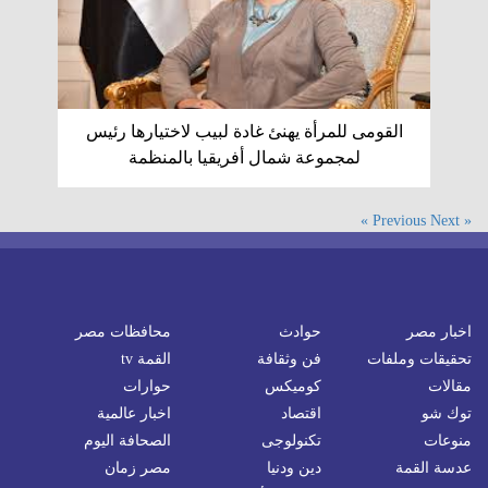
القومى للمرأة يهنئ غادة لبيب لاختيارها رئيس
لمجموعة شمال أفريقيا بالمنظمة
Next »
« Previous
اخبار مصر
حوادث
محافظات مصر
تحقيقات وملفات
فن وثقافة
القمة tv
مقالات
كوميكس
حوارات
توك شو
اقتصاد
اخبار عالمية
منوعات
تكنولوجى
الصحافة اليوم
عدسة القمة
دين ودنيا
مصر زمان