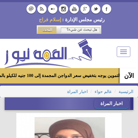
رئيس مجلس الإدارة :
إسلام فراج
Toggle
navigation
الآن
وزير التموين يوجه بتخفيض سعر الدواجن المجمدة إلى 100 جنيه للكيلو بالمجمعات الاستهلاكية ومعارض «أهلاً رمضان»
الرئيسية
عالم حواء
اخبار المراة
اخبار المراة