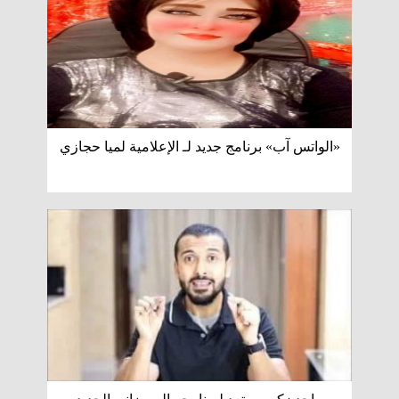
«الواتس آب» برنامج جديد لـ الإعلامية لميا حجازي