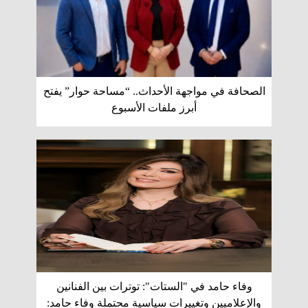
الصحافة في مواجهة الأحداث.. “مساحة حوار” يفتح
أبرز ملفات الأسبوع
وفاء حامد في "الستات": توترات بين الفنانين
والإعلاميين وتغييرات سياسية محتملة وفاء حامد: