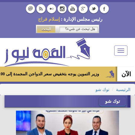
رئيس مجلس الإدارة :
إسلام فراج
Toggle
navigation
الآن
وزير التموين يوجه بتخفيض سعر الدواجن المجمدة إلى 100 جنيه للكيلو بالمجمعات الاستهلاكية ومعارض «أهلاً رمضان»
الرئيسية
توك شو
توك شو