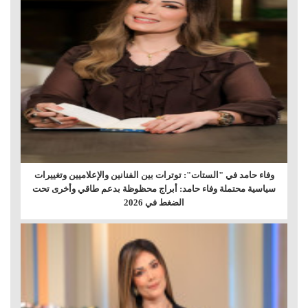
وفاء حامد في "الستات": توترات بين الفنانين والإعلاميين وتغييرات
سياسية محتملة وفاء حامد: أبراج محظوظة بدعم طاقي وأخرى تحت
الضغط في 2026