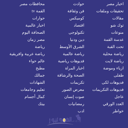
اخبار مصر
حوادث
محافظات مصر
تحقيقات وملفات
فن وثقافة
القمة tv
مقالات
كوميكس
حوارات
توك شو
اقتصاد
اخبار عالمية
منوعات
تكنولوجى
الصحافة اليوم
عدسة القمة
دين ودنيا
مصر زمان
تحت القبة
الشرق الأوسط
رياضة
رياضة محلية
رياضة عالمية
رياضة عربية وافريقية
رياضة لايت
فديوهات رياضية
عالم حواء
ازياء وموضة
اخبار المراة
مطبخ
طفلى
الصحة والرشاقة
جمالك
فديوهات لكى
تكريمات
الشهادات
فديوهات التكريمات
معرض الصور
تعليم وجامعات
عاجل
صوت إنسان
كمال أجسام
العدد الورقي
رمضانيات
بيتك
خواطر
ادب