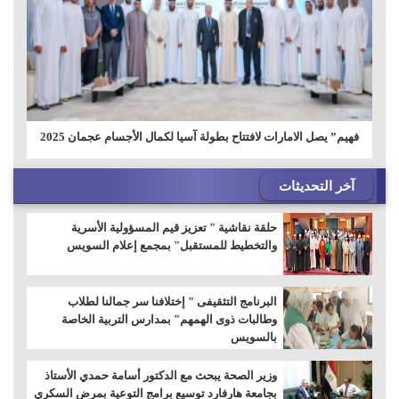
فهيم” يصل الامارات لافتتاح بطولة آسيا لكمال الأجسام عجمان 2025
آخر التحديثات
حلقة نقاشية " تعزيز قيم المسؤولية الأسرية
والتخطيط للمستقبل" بمجمع إعلام السويس
البرنامج التثقيفى " إختلافنا سر جمالنا لطلاب
وطالبات ذوى الهمهم" بمدارس التربية الخاصة
بالسويس
وزير الصحة يبحث مع الدكتور أسامة حمدي الأستاذ
بجامعة هارفارد توسيع برامج التوعية بمرض السكري