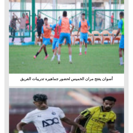
أسوان يفتح مران الخميس لحضور جماهيره تدريبات الفريق