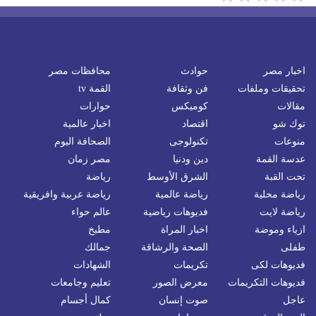
اخبار مصر
حوادث
محافظات مصر
تحقيقات وملفات
فن وثقافة
القمة tv
مقالات
كوميكس
حوارات
توك شو
اقتصاد
اخبار عالمية
منوعات
تكنولوجى
الصحافة اليوم
عدسة القمة
دين ودنيا
مصر زمان
تحت القبة
الشرق الأوسط
رياضة
رياضة محلية
رياضة عالمية
رياضة عربية وافريقية
رياضة لايت
فديوهات رياضية
عالم حواء
ازياء وموضة
اخبار المراة
مطبخ
طفلى
الصحة والرشاقة
جمالك
فديوهات لكى
تكريمات
الشهادات
فديوهات التكريمات
معرض الصور
تعليم وجامعات
عاجل
صوت إنسان
كمال أجسام