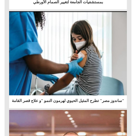
بمستشفيات الجامعة لتغيير الصمام الأورطي
"ساندوز مصر" تطرح المثيل الحيوي لهرمون النمو "و علاج قصر القامة