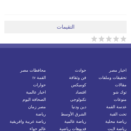
التقيمات
اخبار مصر
حوادث
محافظات مصر
تحقيقات وملفات
فن وثقافة
القمة tv
مقالات
كوميكس
حوارات
توك شو
اقتصاد
اخبار عالمية
منوعات
تكنولوجى
الصحافة اليوم
عدسة القمة
دين ودنيا
مصر زمان
تحت القبة
الشرق الأوسط
رياضة
رياضة محلية
رياضة عالمية
رياضة عربية وافريقية
رياضة لايت
فديوهات رياضية
عالم حواء