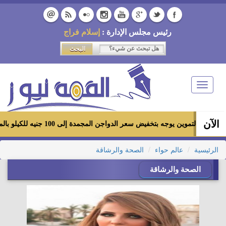
رئيس مجلس الإدارة :
إسلام فراج
Toggle
navigation
الآن
زير التموين يوجه بتخفيض سعر الدواجن المجمدة إلى 100 جنيه للكيلو بالمجمعات الاستهلاكية ومعارض «أهلاً رمضان»
الرئيسية
عالم حواء
الصحة والرشاقة
الصحة والرشاقة