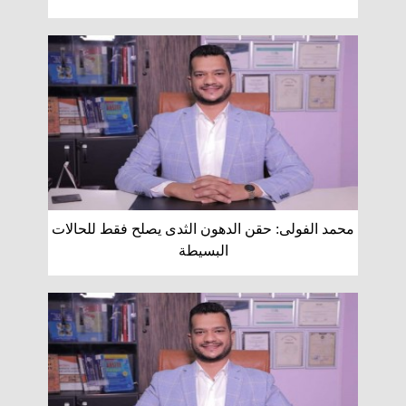
محمد الفولى: حقن الدهون الثدى يصلح فقط للحالات
البسيطة