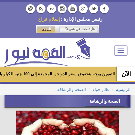
رئيس مجلس الإدارة :
إسلام فراج
Toggle
navigation
الآن
وزير التموين يوجه بتخفيض سعر الدواجن المجمدة إلى 100 جنيه للكيلو بالمجمعات الاستهلاكية ومعارض «أهلاً رمضان»
الرئيسية
عالم حواء
الصحة والرشاقة
الصحة والرشاقة