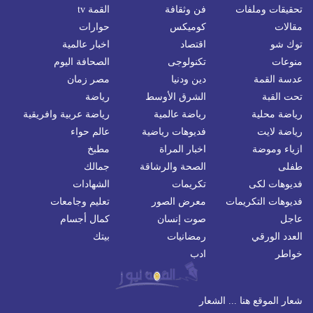
تحقيقات وملفات
فن وثقافة
القمة tv
مقالات
كوميكس
حوارات
توك شو
اقتصاد
اخبار عالمية
منوعات
تكنولوجى
الصحافة اليوم
عدسة القمة
دين ودنيا
مصر زمان
تحت القبة
الشرق الأوسط
رياضة
رياضة محلية
رياضة عالمية
رياضة عربية وافريقية
رياضة لايت
فديوهات رياضية
عالم حواء
ازياء وموضة
اخبار المراة
مطبخ
طفلى
الصحة والرشاقة
جمالك
فديوهات لكى
تكريمات
الشهادات
فديوهات التكريمات
معرض الصور
تعليم وجامعات
عاجل
صوت إنسان
كمال أجسام
العدد الورقي
رمضانيات
بيتك
خواطر
ادب
شعار الموقع هنا ... الشعار