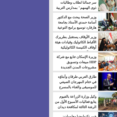
سر جمالنا لطلاب وطالبات
ذوى الهمهم" بمدارس التربية
الخاصة بالسويس
وزير الصحة يبحث مع الدكتور
أسامة حمدي الأستاذ بجامعة
هارفارد توسيع برامج التوعية
بمرض السكري
وزير الأوقاف يستقبل بطريرك
الأقباط الكاثوليك وقيادات هيئة
أوقاف الكنيسة الكاثوليكية
لبحث آفاق التعاون المشترك
وزيرة الإسكان تتابع مع شركة
HDP مبيعات وتسويق
مشروعات المدن الجديدة
طارق العربي طرقان وأبناؤه
في ختام المهرجان الصيفي
للموسيقى والغناء بالمسرح
المكشوف
وكيل وزارة الزراعة بالفيوم
يتابع فعاليات الأسبوع الأول من
الرشة الثالثة لمكافحة ديدان
اللوز للقطن
خبير تكنولوجيا معلومات: