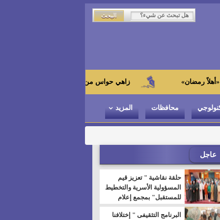
زاهي حواس من الجامعة اليابانية : "توت عنخ آمون" هو بطل 
نولوجي
محافظات
المزيد
عاجل
حلقة نقاشية " تعزيز قيم
المسؤولية الأسرية والتخطيط
للمستقبل" بمجمع إعلام
السويس
البرنامج التثقيفى " إختلافنا