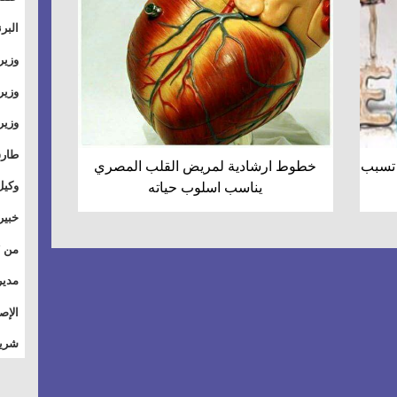
والت
البر
وطال
وزير
بال
الأس
وزير
بمر
وقيا
آفاق
وتسو
طارق
 تسبب
خطوط ارشادية لمريض القلب المصري
الصي
وكيل
يناسب اسلوب حياته
الأو
خبير
للق
المس
تأثي
مدير
الاج
الإص
للمج
شريف
أمان