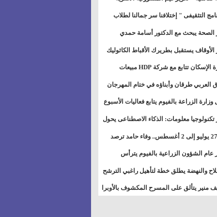
خطيط للمستقبل" بمجمع إعلام السويس
نامج التثقيفى " إختلافنا سر جمالنا لطلاب
بات ذوى الهمهم" بمدارس التربية الخاصة
 الصحة يبحث مع الدكتور أسامة حمدي
سويس
تاذ بجامعة هارفارد توسيع برامج التوعية
 الأوقاف يستقبل بطريرك الأقباط الكاثوليك
ض السكري
دات هيئة أوقاف الكنيسة الكاثوليكية لبحث
وزيرة الإسكان تتابع مع شركة HDP مبيعات
 التعاون المشترك
يق مشروعات المدن الجديدة
 العربي طرقان وأبناؤه في ختام المهرجان
في للموسيقى والغناء بالمسرح المكشوف
 وزارة الزراعة بالفيوم يتابع فعاليات الأسبوع
ل من الرشة الثالثة لمكافحة ديدان اللوز
 تكنولوجيا معلومات: الذكاء الاصطناعى يحول
طن
تخدم إلى سلعة فى اقتصاد الانتباه
من 27 يوليو إلى 2 أغسطس.. وفاء حامد ترصد
رات أقوى الاتصالات الفلكية على الأبراج
 عام الشؤون الزراعية بالفيوم يترأس
تماع الدوري لمتابعة الحصر الحيازي الجديدة
لاح والنهضة يطلق خطة لتأهيل راغبي الترشح
الس الشعبية المحلية ويستعرض خطط
 منير يتألق على المسرح المكشوف بالأوبرا
اته بالمحافظات