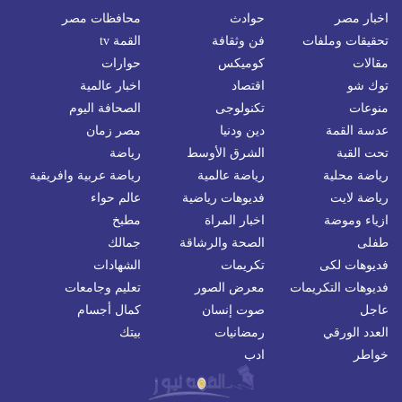
اخبار مصر
حوادث
محافظات مصر
تحقيقات وملفات
فن وثقافة
القمة tv
مقالات
كوميكس
حوارات
توك شو
اقتصاد
اخبار عالمية
منوعات
تكنولوجى
الصحافة اليوم
عدسة القمة
دين ودنيا
مصر زمان
تحت القبة
الشرق الأوسط
رياضة
رياضة محلية
رياضة عالمية
رياضة عربية وافريقية
رياضة لايت
فديوهات رياضية
عالم حواء
ازياء وموضة
اخبار المراة
مطبخ
طفلى
الصحة والرشاقة
جمالك
فديوهات لكى
تكريمات
الشهادات
فديوهات التكريمات
معرض الصور
تعليم وجامعات
عاجل
صوت إنسان
كمال أجسام
العدد الورقي
رمضانيات
بيتك
خواطر
ادب