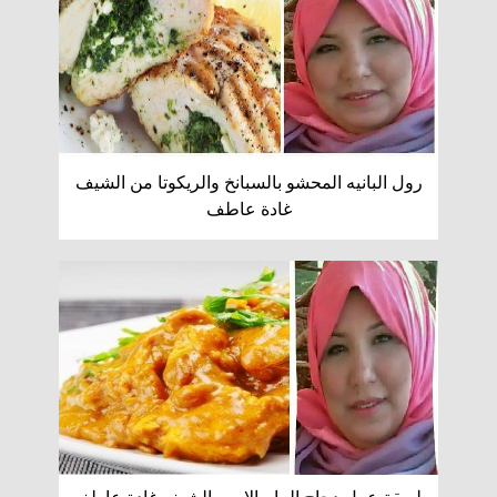
رول البانيه المحشو بالسبانخ والريكوتا من الشيف
غادة عاطف