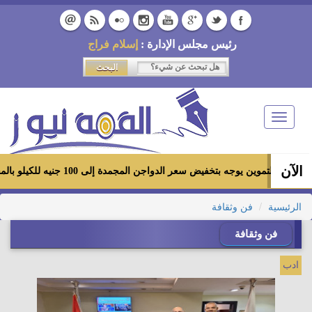
رئيس مجلس الإدارة :
إسلام فراج
Toggle
navigation
الآن
ر التموين يوجه بتخفيض سعر الدواجن المجمدة إلى 100 جنيه للكيلو بالمجمعات الاستهلاكية ومعارض «أهلاً رمضان»
الرئيسية
فن وثقافة
فن وثقافة
ادب