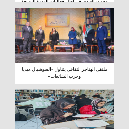
محمود الهندي في إطار فعاليات الدورة السابعة
والخمسين من معرض القاهرة الدولي للكتاب،
استضافت قاعة «الندوات المتخصصة» ندوة فكرية
موسعة بعنوان «توظيف الموروث الشعبي في
ملتقى الهناجر الثقافي يتناول «السوشيال ميديا
وحرب الشائعات»