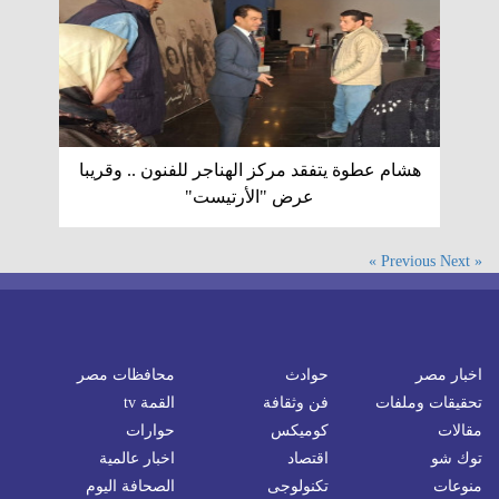
هشام عطوة يتفقد مركز الهناجر للفنون .. وقريبا
عرض "الأرتيست"
Next »
« Previous
اخبار مصر
حوادث
محافظات مصر
تحقيقات وملفات
فن وثقافة
القمة tv
مقالات
كوميكس
حوارات
توك شو
اقتصاد
اخبار عالمية
منوعات
تكنولوجى
الصحافة اليوم