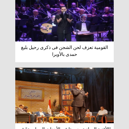
القومية تعزف لحن الشجن فى ذكرى رحيل بليغ
حمدى بالأوبرا