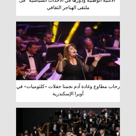
"الأغنية الوطنية ودورها في الأحداث السياسية" فى
ملتقى الهناجر الثقافي
رحاب مطاوع وغادة آدم نجمتا حفلات «كلثوميات» في
أوبرا الإسكندرية