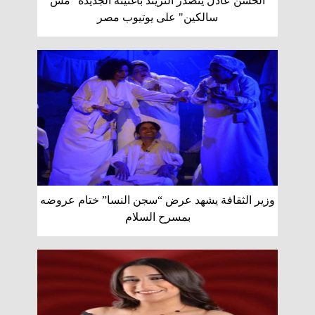
الحسن عادل يتصدر التريند بأغنيته الجديدة "مش
سالكين" على يوتيوب مصر
وزير الثقافة يشهد عرض “سجن النسا” ختام عروضه
بمسرح السلام