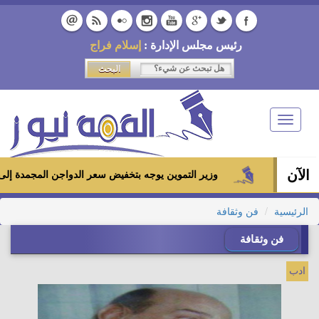
رئيس مجلس الإدارة :
إسلام فراج
Toggle
navigation
الآن
وزير التموين يوجه بتخفيض سعر الدواجن المجمدة إلى 100 جنيه للكيلو بالمجمعات الاستهلاكية ومعارض «أهلاً رمضان»
الرئيسية
فن وثقافة
فن وثقافة
ادب