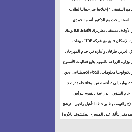
خطيط للمستقبل" بمجمع إعلام السويس
نامج التثقيفى " إختلافنا سر جمالنا لطلاب
بات ذوى الهمهم" بمدارس التربية الخاصة
 الصحة يبحث مع الدكتور أسامة حمدي
سويس
تاذ بجامعة هارفارد توسيع برامج التوعية
 الأوقاف يستقبل بطريرك الأقباط الكاثوليك
ض السكري
دات هيئة أوقاف الكنيسة الكاثوليكية لبحث
وزيرة الإسكان تتابع مع شركة HDP مبيعات
 التعاون المشترك
يق مشروعات المدن الجديدة
 العربي طرقان وأبناؤه في ختام المهرجان
في للموسيقى والغناء بالمسرح المكشوف
 وزارة الزراعة بالفيوم يتابع فعاليات الأسبوع
ل من الرشة الثالثة لمكافحة ديدان اللوز
 تكنولوجيا معلومات: الذكاء الاصطناعى يحول
طن
تخدم إلى سلعة فى اقتصاد الانتباه
من 27 يوليو إلى 2 أغسطس.. وفاء حامد ترصد
رات أقوى الاتصالات الفلكية على الأبراج
 عام الشؤون الزراعية بالفيوم يترأس
تماع الدوري لمتابعة الحصر الحيازي الجديدة
لاح والنهضة يطلق خطة لتأهيل راغبي الترشح
الس الشعبية المحلية ويستعرض خطط
 منير يتألق على المسرح المكشوف بالأوبرا
اته بالمحافظات