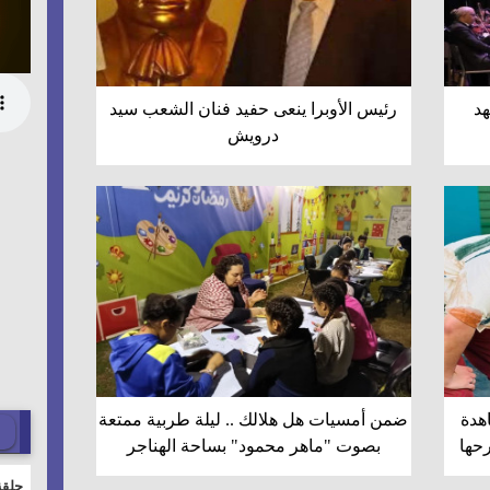
هد
رئيس الأوبرا ينعى حفيد فنان الشعب سيد
درويش
ين مشاهدة
ضمن أمسيات هل هلالك .. ليلة طربية ممتعة
بصوت "ماهر محمود" بساحة الهناجر
حلقة