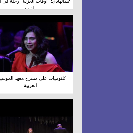
عبدالهادي: "أوقات العزلة" رحلة في 
الذات
كلثوميات على مسرح معهد الموسي
العربية