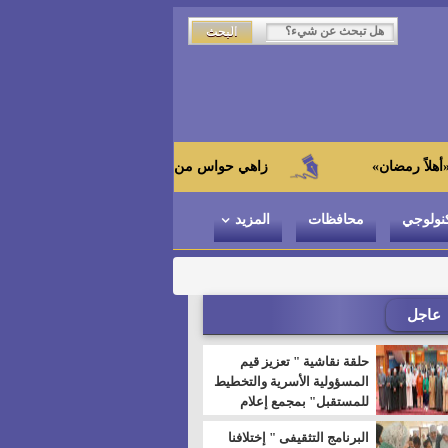
زاهي حواس من الجامعة اليابانية : "توت عنخ آمون" هو بطل ا
نولوجي
محافظات
المزيد
عاجل
حلقة نقاشية " تعزيز قيم
المسؤولية الأسرية والتخطيط
للمستقبل" بمجمع إعلام
السويس
البرنامج التثقيفى " إختلافنا