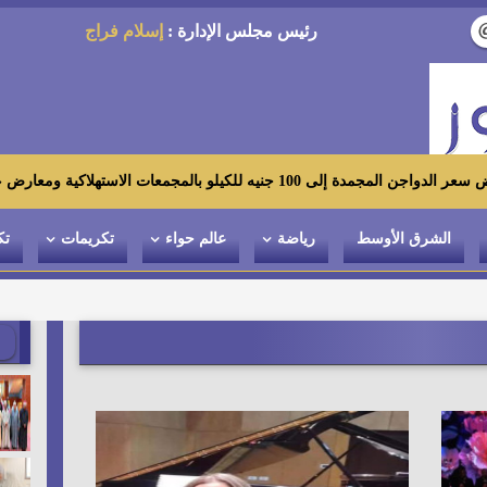
رئيس مجلس الإدارة :
إسلام فراج
استهلاكية ومعارض «أهلاً رمضان»
الشرق الأوسط
رياضة
عالم حواء
تكريمات
تك