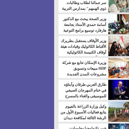
سر جمالنا لطلاب وطالبات
ذوى الهمهم" بمدارس التربية
الخاصة بالسويس
وزير الصحة يبحث مع الدكتور
أسامة حمدي الأستاذ بجامعة
هارفارد توسيع برامج التوعية
بمرض السكري
وزير الأوقاف يستقبل بطريرك
الأقباط الكاثوليك وقيادات هيئة
أوقاف الكنيسة الكاثوليكية
لبحث آفاق التعاون المشترك
وزيرة الإسكان تتابع مع شركة
HDP مبيعات وتسويق
مشروعات المدن الجديدة
طارق العربي طرقان وأبناؤه
في ختام المهرجان الصيفي
للموسيقى والغناء بالمسرح
المكشوف
وكيل وزارة الزراعة بالفيوم
يتابع فعاليات الأسبوع الأول من
الرشة الثالثة لمكافحة ديدان
اللوز للقطن
خبير تكنولوجيا معلومات: