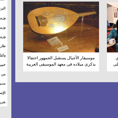
والت
البر
وطال
وزير
بال
الأس
وزير
بمر
وقيا
آفاق
وتسو
طارق
الصي
وكيل
ي
موسيقار الأجيال يستقبل الجمهور احتفالا
الأو
لى
بذكرى ميلاده فى معهد الموسيقى العربية
خبير
للق
المس
تأثي
مدير
الاج
الإص
للمج
شريف
أمان