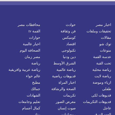
اخبار مصر
حوادث
محافظات مصر
تحقيقات وملفات
فن وثقافة
القمة tv
مقالات
كوميكس
حوارات
توك شو
اقتصاد
اخبار عالمية
منوعات
تكنولوجى
الصحافة اليوم
عدسة القمة
دين ودنيا
مصر زمان
تحت القبة
الشرق الأوسط
رياضة
رياضة محلية
رياضة عالمية
رياضة عربية وافريقية
رياضة لايت
فديوهات رياضية
عالم حواء
ازياء وموضة
اخبار المراة
مطبخ
طفلى
الصحة والرشاقة
جمالك
فديوهات لكى
تكريمات
الشهادات
فديوهات التكريمات
معرض الصور
تعليم وجامعات
عاجل
صوت إنسان
كمال أجسام
العدد الورقي
رمضانيات
بيتك