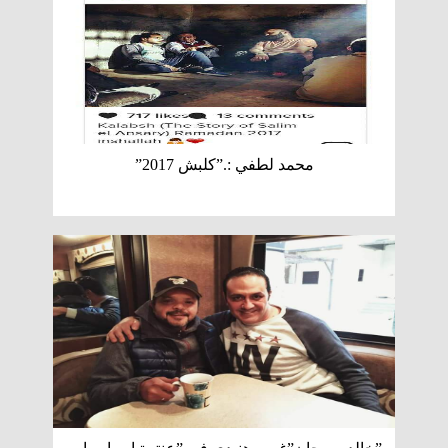
محمد لطفي :.”كلبش 2017”