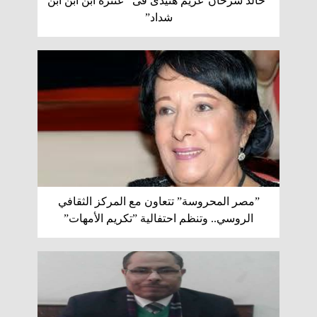
”خالد سرحان”غريم هنيدى فى ”عنترة ابن ابن ابن
شداد”
”مصر المحروسة” تتعاون مع المركز الثقافي
الروسي.. وتنظم احتفالية ”تكريم الأمهات”