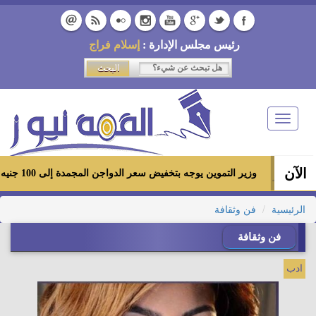
رئيس مجلس الإدارة :
إسلام فراج
Toggle
navigation
الآن
وزير التموين يوجه بتخفيض سعر الدواجن المجمدة إلى 100 جنيه للكيلو بالمجمعات الاستهلاكية ومعارض «أهلاً رمضان»
الرئيسية
فن وثقافة
فن وثقافة
ادب