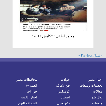
محمد لطفي :.”كلبش 2017”
Next »
« Previous
اخبار مصر
حوادث
محافظات مصر
تحقيقات وملفات
فن وثقافة
القمة tv
مقالات
كوميكس
حوارات
توك شو
اقتصاد
اخبار عالمية
منوعات
تكنولوجى
الصحافة اليوم