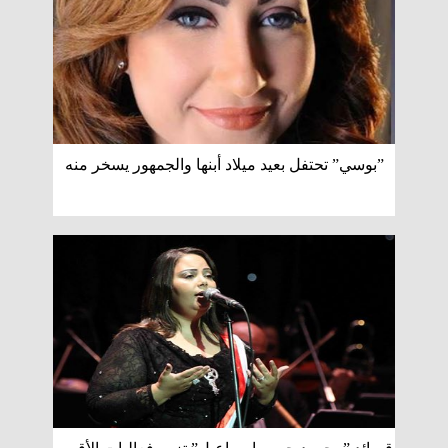
”بوسي” تحتفل بعيد ميلاد أبنها والجمهور يسخر منه