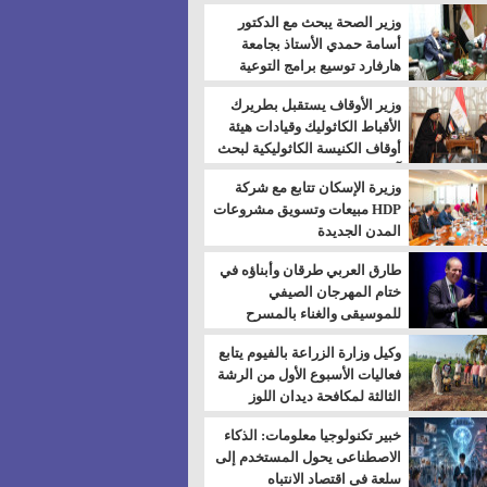
بالسويس
وزير الصحة يبحث مع الدكتور
أسامة حمدي الأستاذ بجامعة
هارفارد توسيع برامج التوعية
بمرض السكري
وزير الأوقاف يستقبل بطريرك
الأقباط الكاثوليك وقيادات هيئة
أوقاف الكنيسة الكاثوليكية لبحث
آفاق التعاون المشترك
وزيرة الإسكان تتابع مع شركة
HDP مبيعات وتسويق مشروعات
المدن الجديدة
طارق العربي طرقان وأبناؤه في
ختام المهرجان الصيفي
للموسيقى والغناء بالمسرح
المكشوف
وكيل وزارة الزراعة بالفيوم يتابع
فعاليات الأسبوع الأول من الرشة
الثالثة لمكافحة ديدان اللوز
للقطن
خبير تكنولوجيا معلومات: الذكاء
الاصطناعى يحول المستخدم إلى
سلعة فى اقتصاد الانتباه