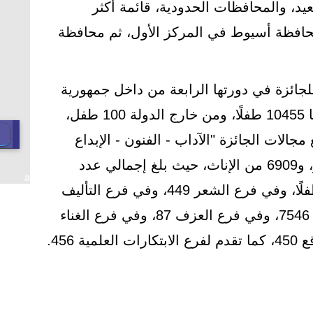
يد، والمحافظات الحدودية، قائمة أكثر
حافظة أسيوط في المركز الأول، ثم محافظة
لجائزة في دورتها الرابعة من داخل جمهورية
مصر العربية، من جميع محافظاتها 10455 طفلًا، ومن خارج الدولة 100 طفل،
 في جميع مجالات الجائزة "الآداب - الفنون - الإبداع
والابتكار"، بواقع 3646 من الذكور، و6909 من الإناث، حيث بلغ إجمالي عدد
a
المتقدمين في فرع القصة 790 طفلًا، وفي فرع الشعر 449، وفي فرع التأليف
المسرحي 133، وفي فرع الرسم 7546، وفي فرع العزف 87، وفي فرع الغناء