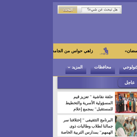
زاهي حواس من الجامعة اليابانية : "توت عنخ آمون" هو بطل المتحف ا
نولوجي
محافظات
المزيد
عاجل
حلقة نقاشية " تعزيز قيم
المسؤولية الأسرية والتخطيط
للمستقبل" بمجمع إعلام
السويس
البرنامج التثقيفى " إختلافنا سر
جمالنا لطلاب وطالبات ذوى
الهمهم" بمدارس التربية الخاصة