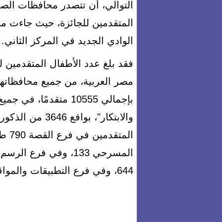
التوالي، أن تتصدر محافظات الصع
المتقدمين للجائزة، حيث جاءت م
الوادي الجديد في المركز الثاني.
فقد بلغ عدد الأطفال المتقدمين ل
بإجمالي 10555 متقدمًا،
644، وفي فرع التطبيقات والمواقع 450، كما تقدم لفرع الابتكارات العلمية 456.