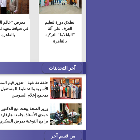
انطلاق دورة لتعليم
معرض "عالم الك
العزف على آلة
في ضيافة معهد ث
"الباغلاما" التركية
بالقاهرة
بالقاهرة
آخر التحديثات
حلقة نقاشية " تعزيز قيم الم
الأسرية والتخطيط للمستقبل"
بمجمع إعلام السويس
وزير الصحة يبحث مع الدكتور 
حمدي الأستاذ بجامعة هارفارد
برامج التوعية بمرض السكري
من قسم آخر