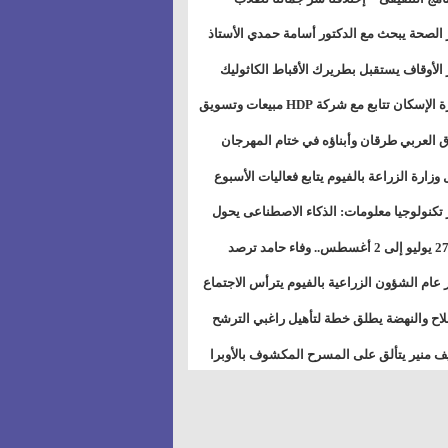
بات ذوى الهمهم" بمدارس التربية الخاصة
 الصحة يبحث مع الدكتور أسامة حمدي الأستاذ
سويس
عة هارفارد توسيع برامج التوعية بمرض السكري
 الأوقاف يستقبل بطريرك الأقباط الكاثوليك
دات هيئة أوقاف الكنيسة الكاثوليكية لبحث آفاق
وزيرة الإسكان تتابع مع شركة HDP مبيعات وتسويق
اون المشترك
عات المدن الجديدة
 العربي طرقان وأبناؤه في ختام المهرجان
في للموسيقى والغناء بالمسرح المكشوف
 وزارة الزراعة بالفيوم يتابع فعاليات الأسبوع
ل من الرشة الثالثة لمكافحة ديدان اللوز للقطن
 تكنولوجيا معلومات: الذكاء الاصطناعى يحول
تخدم إلى سلعة فى اقتصاد الانتباه
من 27 يوليو إلى 2 أغسطس.. وفاء حامد ترصد
رات أقوى الاتصالات الفلكية على الأبراج
 عام الشؤون الزراعية بالفيوم يترأس الاجتماع
ري لمتابعة الحصر الحيازي الجديدة
لاح والنهضة يطلق خطة لتأهيل راغبي الترشح
الس الشعبية المحلية ويستعرض خطط أماناته
 منير يتألق على المسرح المكشوف بالأوبرا
حافظات