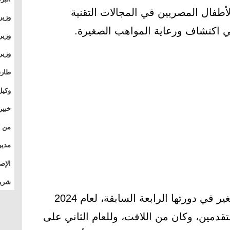
أطفال المصريين في المجالات التقنية
وطال
وزير
بال
في اكتشاف ورعاية المواهب الصغيرة.
بجام
وزير
وقيا
التع
مشرو
طارق
الصي
وكيل
الأو
خبير
المس
تأثي
مدير
الدو
الإص
للمج
شريف
بالم
جدير بالذكر أن جائزة المبدع الصغير في دورتها الرابعة السابقة، لعام 2024
دمين، وكان من اللافت، وللعام الثاني على