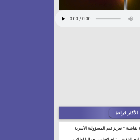
الأكثر قراءة
 نقاشية " تعزيز قيم المسؤولية الأسرية
خطيط للمستقبل" بمجمع إعلام السويس
نامج التثقيفى " إختلافنا سر جمالنا لطلاب