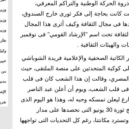
يو على أنها ذروة الحركة الوطنية والتراكم المعرفي،
وطال
وزير
 كانت بحاجة إلى فكر ثورى خارج الصندوق،
بال
بجام
وزير
ها فى مجال الثقافة وكيف أثرى هذا المجال
وقيا
الثقافة تحت اسم "الإرشاد القومي" فى نوفمبر
التع
مشرو
طارق
الصي
وكيل
الكاتبة الصحفية والإعلامية فريدة الشوباشي
الأو
خبير
ى كوكبة المتحدثين على منصة الملتقى، حيث
المس
 المصري، وقالت إن هذا الشعب كان فى قلب
تأثي
مدير
ر فى قلب الشعب، ويوم أن أعلن عبد الناصر
الدو
الإص
ع ليعلن تمسكه وحبه له، وهذا هو اليوم الذى
للمج
شريف
بالم
هزمنا فيه الهزيمة، مؤكدة أن نتائج ثورة 30 يونيو التى نحصدها على مدار
وتسترد مكانتنا، رغم كل التحديات التى تواجهها