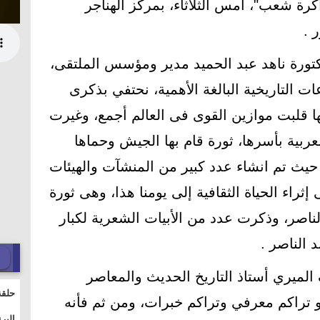
اكرة شعب"، أمس الثلاثاء، بمركز الهناجر
 .
لدكتورة ناهد عبد الحميد مدير ومؤسس الملتقى،
 التاريخية البالغة الأهمية، نحتفي بذكرى
نها قلبت موازين القوى فى العالم أجمع، وغيرت
ربية بأسرها، ثورة قام بها الجيش وحماها
حيث تم انشاء عدد كبير من المنشآت والهيئات
إثراء الحياة الثقافية إلى يومنا هذا، وهى ثورة
ناصر، وذكرت عدد من الأبيات الشعرية لكبار
 الناصر .
 الميري أستاذ التاريخ الحديث والمعاصر
حلقة
 تراكم معرفي وتراكم خبرات، ومن ثم فأنه
والت
البر