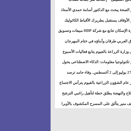
بات ذوى الهمهم" بمدارس التربية الخاصة
 الصحة يبحث مع الدكتور أسامة حمدي الأستاذ
سويس
عة هارفارد توسيع برامج التوعية بمرض السكري
 الأوقاف يستقبل بطريرك الأقباط الكاثوليك
دات هيئة أوقاف الكنيسة الكاثوليكية لبحث آفاق
وزيرة الإسكان تتابع مع شركة HDP مبيعات وتسويق
اون المشترك
عات المدن الجديدة
 العربي طرقان وأبناؤه في ختام المهرجان
في للموسيقى والغناء بالمسرح المكشوف
 وزارة الزراعة بالفيوم يتابع فعاليات الأسبوع
ل من الرشة الثالثة لمكافحة ديدان اللوز للقطن
 تكنولوجيا معلومات: الذكاء الاصطناعى يحول
تخدم إلى سلعة فى اقتصاد الانتباه
من 27 يوليو إلى 2 أغسطس.. وفاء حامد ترصد
رات أقوى الاتصالات الفلكية على الأبراج
 عام الشؤون الزراعية بالفيوم يترأس الاجتماع
ري لمتابعة الحصر الحيازي الجديدة
لاح والنهضة يطلق خطة لتأهيل راغبي الترشح
الس الشعبية المحلية ويستعرض خطط أماناته
 منير يتألق على المسرح المكشوف بالأوبرا
حافظات