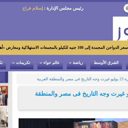
رئيس مجلس الإدارة :
إسلام فراج
ة ومعارض «أهلاً رمضان»
الشرق الأوسط
رياضة
عالم حواء
تكريمات
تك
ة العربية
 الحميد : ثورة 23 يوليو غيرت وجه التاريخ فى مصر والمنطقة