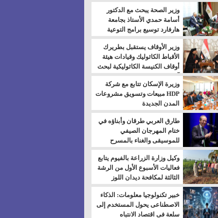
بالسويس
وزير الصحة يبحث مع الدكتور
أسامة حمدي الأستاذ بجامعة
هارفارد توسيع برامج التوعية
بمرض السكري
وزير الأوقاف يستقبل بطريرك
الأقباط الكاثوليك وقيادات هيئة
أوقاف الكنيسة الكاثوليكية لبحث
آفاق التعاون المشترك
وزيرة الإسكان تتابع مع شركة
HDP مبيعات وتسويق مشروعات
المدن الجديدة
طارق العربي طرقان وأبناؤه في
ختام المهرجان الصيفي
للموسيقى والغناء بالمسرح
المكشوف
وكيل وزارة الزراعة بالفيوم يتابع
فعاليات الأسبوع الأول من الرشة
الثالثة لمكافحة ديدان اللوز
للقطن
خبير تكنولوجيا معلومات: الذكاء
الاصطناعى يحول المستخدم إلى
سلعة فى اقتصاد الانتباه