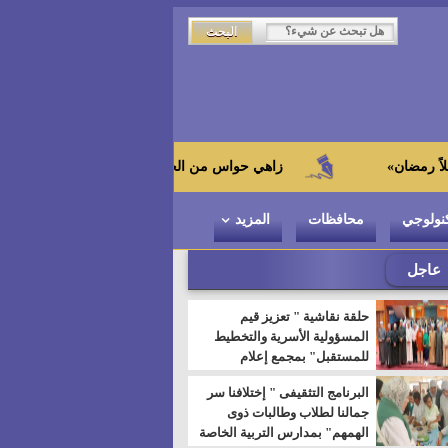
زاهي حواس من الجامعة اليابانية : "توت عنخ آمون" هو بطل المتح
نولوجي
محافظات
المزيد
عاجل
حلقة نقاشية " تعزيز قيم
المسؤولية الأسرية والتخطيط
للمستقبل" بمجمع إعلام
السويس
البرنامج التثقيفى " إختلافنا سر
جمالنا لطلاب وطالبات ذوى
الهمهم" بمدارس التربية الخاصة