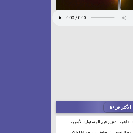
الأكثر قراءة
 نقاشية " تعزيز قيم المسؤولية الأسرية
خطيط للمستقبل" بمجمع إعلام السويس
نامج التثقيفى " إختلافنا سر جمالنا لطلاب