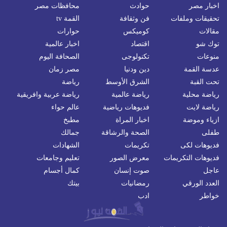
اخبار مصر
حوادث
محافظات مصر
تحقيقات وملفات
فن وثقافة
القمة tv
مقالات
كوميكس
حوارات
توك شو
اقتصاد
اخبار عالمية
منوعات
تكنولوجى
الصحافة اليوم
عدسة القمة
دين ودنيا
مصر زمان
تحت القبة
الشرق الأوسط
رياضة
رياضة محلية
رياضة عالمية
رياضة عربية وافريقية
رياضة لايت
فديوهات رياضية
عالم حواء
ازياء وموضة
اخبار المراة
مطبخ
طفلى
الصحة والرشاقة
جمالك
فديوهات لكى
تكريمات
الشهادات
فديوهات التكريمات
معرض الصور
تعليم وجامعات
عاجل
صوت إنسان
كمال أجسام
العدد الورقي
رمضانيات
بيتك
خواطر
ادب