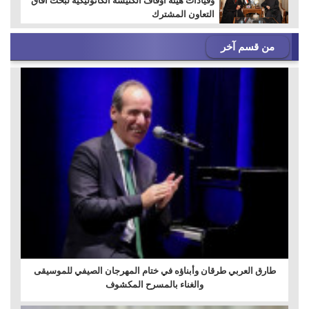
وقيادات هيئة أوقاف الكنيسة الكاثوليكية لبحث آفاق
التعاون المشترك
من قسم آخر
طارق العربي طرقان وأبناؤه في ختام المهرجان الصيفي للموسيقى
والغناء بالمسرح المكشوف