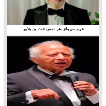
شريف منير يتألق على المسرح المكشوف بالأوبرا