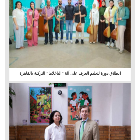
انطلاق دورة لتعليم العزف على آلة "الباغلاما" التركية بالقاهرة