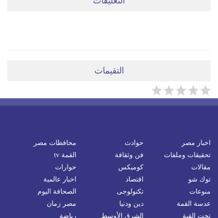
التعليقات
ضعي تعليقَكِ هنا
التقيمات
اخبار مصر
حوادث
محافظات مصر
تحقيقات وملفات
فن وثقافة
القمة tv
مقالات
كوميكس
حوارات
توك شو
اقتصاد
اخبار عالمية
منوعات
تكنولوجى
الصحافة اليوم
عدسة القمة
دين ودنيا
مصر زمان
تحت القبة
الشرق الأوسط
رياضة