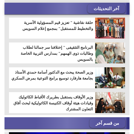
آخر التحديثات
حلقة نقاشية " تعزيز قيم المسؤولية الأسرية
والتخطيط للمستقبل" بمجمع إعلام السويس
البرنامج التثقيفى " إختلافنا سر جمالنا لطلاب
وطالبات ذوى الهمهم" بمدارس التربية الخاصة
بالسويس
وزير الصحة يبحث مع الدكتور أسامة حمدي الأستاذ
بجامعة هارفارد توسيع برامج التوعية بمرض السكري
وزير الأوقاف يستقبل بطريرك الأقباط الكاثوليك
وقيادات هيئة أوقاف الكنيسة الكاثوليكية لبحث آفاق
التعاون المشترك
من قسم آخر