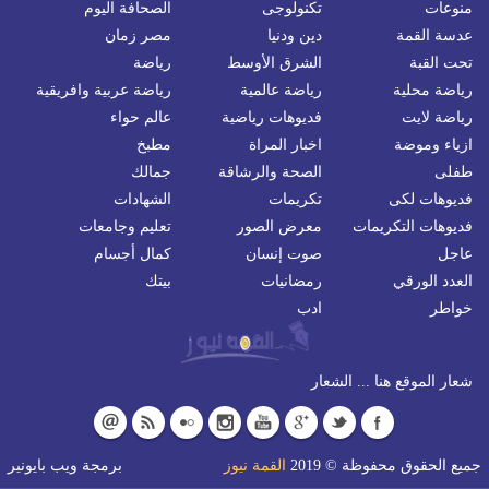
منوعات
تكنولوجى
الصحافة اليوم
عدسة القمة
دين ودنيا
مصر زمان
تحت القبة
الشرق الأوسط
رياضة
رياضة محلية
رياضة عالمية
رياضة عربية وافريقية
رياضة لايت
فديوهات رياضية
عالم حواء
ازياء وموضة
اخبار المراة
مطبخ
طفلى
الصحة والرشاقة
جمالك
فديوهات لكى
تكريمات
الشهادات
فديوهات التكريمات
معرض الصور
تعليم وجامعات
عاجل
صوت إنسان
كمال أجسام
العدد الورقي
رمضانيات
بيتك
خواطر
ادب
شعار الموقع هنا ... الشعار
جميع الحقوق محفوظة © 2019
القمة نيوز
برمجة
ويب بايونير