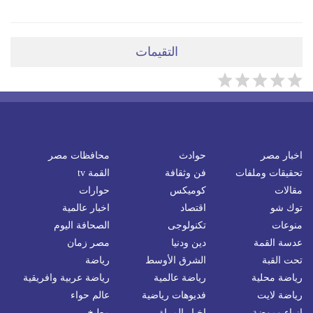
التقيمات
اخبار مصر
حوادث
محافظات مصر
تحقيقات وملفات
فن وثقافة
القمة tv
مقالات
كوميكس
حوارات
توك شو
اقتصاد
اخبار عالمية
منوعات
تكنولوجى
الصحافة اليوم
عدسة القمة
دين ودنيا
مصر زمان
تحت القبة
الشرق الأوسط
رياضة
رياضة محلية
رياضة عالمية
رياضة عربية وافريقية
رياضة لايت
فديوهات رياضية
عالم حواء
ازياء وموضة
اخبار المراة
مطبخ