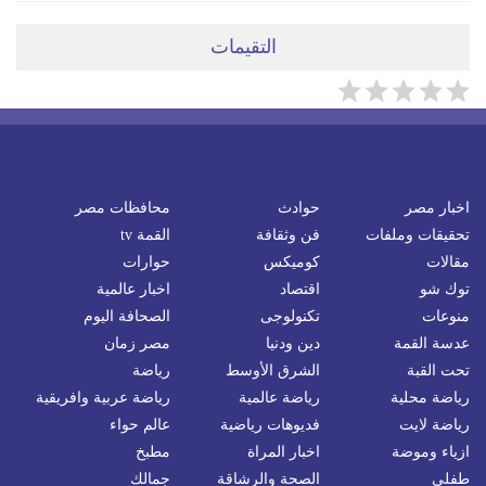
التقيمات
اخبار مصر
حوادث
محافظات مصر
تحقيقات وملفات
فن وثقافة
القمة tv
مقالات
كوميكس
حوارات
توك شو
اقتصاد
اخبار عالمية
منوعات
تكنولوجى
الصحافة اليوم
عدسة القمة
دين ودنيا
مصر زمان
تحت القبة
الشرق الأوسط
رياضة
رياضة محلية
رياضة عالمية
رياضة عربية وافريقية
رياضة لايت
فديوهات رياضية
عالم حواء
ازياء وموضة
اخبار المراة
مطبخ
طفلى
الصحة والرشاقة
جمالك