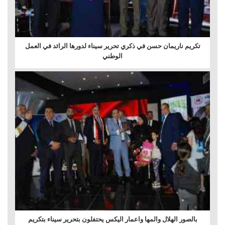
تكريم ناريمان حسن في ذكري تحرير سيناء لدورها الرائد في العمل
الوطني
بالصور الهلال والمها واعمار اليكس يحتفلون بتحرير سيناء بتكريم