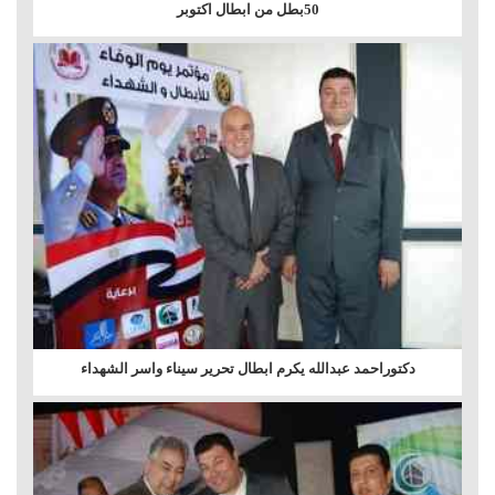
50بطل من ابطال اكتوبر
دكتوراحمد عبدالله يكرم ابطال تحرير سيناء واسر الشهداء