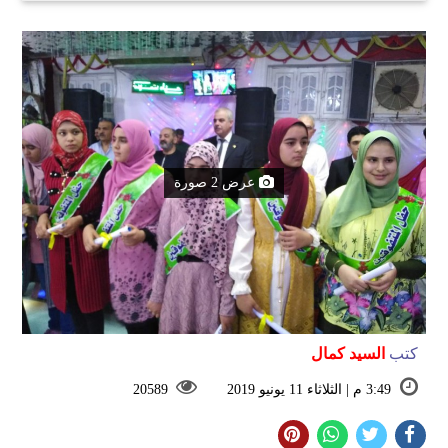
عرض 2 صورة
كتب
السيد كمال
3:49 م | الثلاثاء 11 يونيو 2019
20589