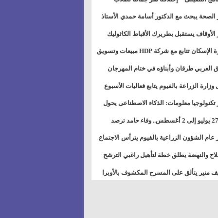
بات ذوى الهمهم" بمدارس التربية الخاصة
 الصحة يبحث مع الدكتور أسامة حمدي الأستاذ
سويس
عة هارفارد توسيع برامج التوعية بمرض السكري
 الأوقاف يستقبل بطريرك الأقباط الكاثوليك
دات هيئة أوقاف الكنيسة الكاثوليكية لبحث آفاق
وزيرة الإسكان تتابع مع شركة HDP مبيعات وتسويق
اون المشترك
عات المدن الجديدة
 العربي طرقان وأبناؤه في ختام المهرجان
في للموسيقى والغناء بالمسرح المكشوف
 وزارة الزراعة بالفيوم يتابع فعاليات الأسبوع
ل من الرشة الثالثة لمكافحة ديدان اللوز للقطن
 تكنولوجيا معلومات: الذكاء الاصطناعى يحول
تخدم إلى سلعة فى اقتصاد الانتباه
من 27 يوليو إلى 2 أغسطس.. وفاء حامد ترصد
رات أقوى الاتصالات الفلكية على الأبراج
 عام الشؤون الزراعية بالفيوم يترأس الاجتماع
ري لمتابعة الحصر الحيازي الجديدة
لاح والنهضة يطلق خطة لتأهيل راغبي الترشح
الس الشعبية المحلية ويستعرض خطط أماناته
 منير يتألق على المسرح المكشوف بالأوبرا
حافظات