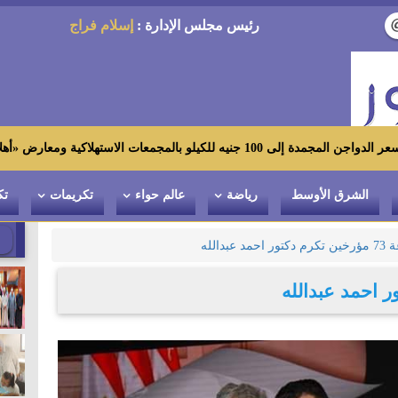
رئيس مجلس الإدارة :
إسلام فراج
ة ومعارض «أهلاً رمضان»
الشرق الأوسط
رياضة
عالم حواء
تكريمات
تك
حمد عبدالله