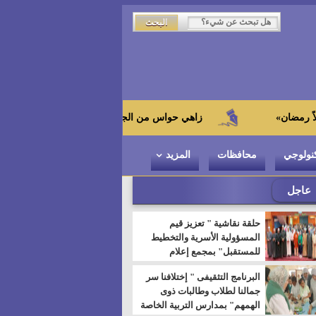
زاهي حواس من الجامعة اليابانية : "توت عنخ آمون" هو بطل المت
نولوجي
محافظات
المزيد
عاجل
حلقة نقاشية " تعزيز قيم
المسؤولية الأسرية والتخطيط
للمستقبل" بمجمع إعلام
السويس
البرنامج التثقيفى " إختلافنا سر
جمالنا لطلاب وطالبات ذوى
الهمهم" بمدارس التربية الخاصة