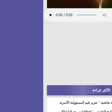
الأكثر قراءة
 نقاشية " تعزيز قيم المسؤولية الأسرية
خطيط للمستقبل" بمجمع إعلام السويس
نامج التثقيفى " إختلافنا سر جمالنا لطلاب