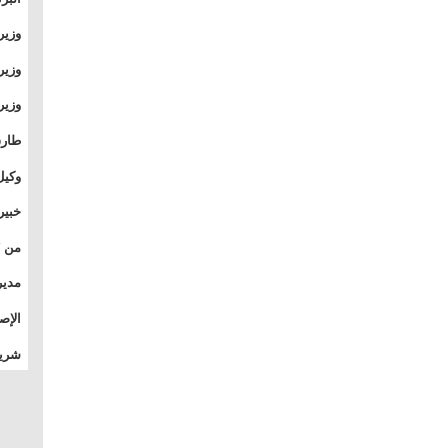
وطال
وزير
بال
بجام
وزير
وقيا
التع
مشرو
طارق
الصي
وكيل
الأو
خبير
المس
تأثي
مدير
الدو
الإص
للمج
شريف
بالم