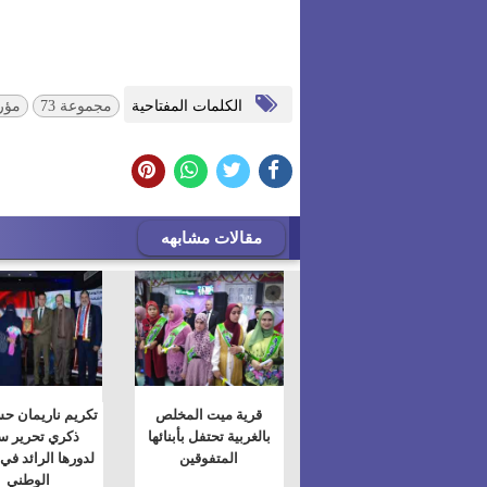
الكلمات المفتاحية
مجموعة 73
مؤر
مقالات مشابهه
قرية ميت المخلص
تكريم ناريمان ح
بالغربية تحتفل بأبنائها
ذكري تحرير سي
المتفوقين
لدورها الرائد في
الوطني