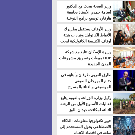
بالسويس
وزير الصحة يبحث مع الدكتور
أسامة حمدي الأستاذ بجامعة
هارفارد توسيع برامج التوعية
بمرض السكري
وزير الأوقاف يستقبل بطريرك
الأقباط الكاثوليك وقيادات هيئة
أوقاف الكنيسة الكاثوليكية لبحث
آفاق التعاون المشترك
وزيرة الإسكان تتابع مع شركة
HDP مبيعات وتسويق مشروعات
المدن الجديدة
طارق العربي طرقان وأبناؤه في
ختام المهرجان الصيفي
للموسيقى والغناء بالمسرح
المكشوف
وكيل وزارة الزراعة بالفيوم يتابع
فعاليات الأسبوع الأول من الرشة
الثالثة لمكافحة ديدان اللوز
للقطن
خبير تكنولوجيا معلومات: الذكاء
الاصطناعى يحول المستخدم إلى
سلعة فى اقتصاد الانتباه