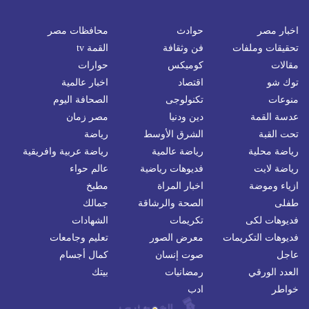
اخبار مصر
حوادث
محافظات مصر
تحقيقات وملفات
فن وثقافة
القمة tv
مقالات
كوميكس
حوارات
توك شو
اقتصاد
اخبار عالمية
منوعات
تكنولوجى
الصحافة اليوم
عدسة القمة
دين ودنيا
مصر زمان
تحت القبة
الشرق الأوسط
رياضة
رياضة محلية
رياضة عالمية
رياضة عربية وافريقية
رياضة لايت
فديوهات رياضية
عالم حواء
ازياء وموضة
اخبار المراة
مطبخ
طفلى
الصحة والرشاقة
جمالك
فديوهات لكى
تكريمات
الشهادات
فديوهات التكريمات
معرض الصور
تعليم وجامعات
عاجل
صوت إنسان
كمال أجسام
العدد الورقي
رمضانيات
بيتك
خواطر
ادب