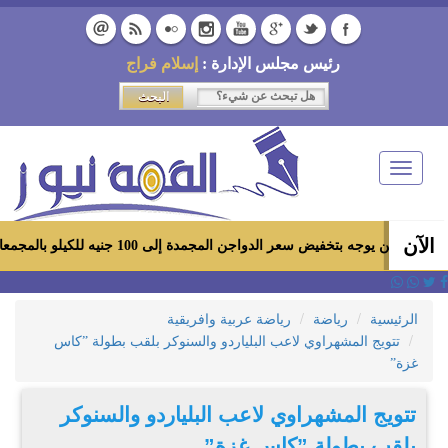
رئيس مجلس الإدارة :
إسلام فراج
Toggle
navigation
الآن
 بتخفيض سعر الدواجن المجمدة إلى 100 جنيه للكيلو بالمجمعات الاستهلاكية ومعارض «أهلاً رمضان»
الرئيسية
رياضة
رياضة عربية وافريقية
تتويج المشهراوي لاعب البلياردو والسنوكر بلقب بطولة ”كاس
غزة”
تتويج المشهراوي لاعب البلياردو والسنوكر
بلقب بطولة ”كاس غزة”