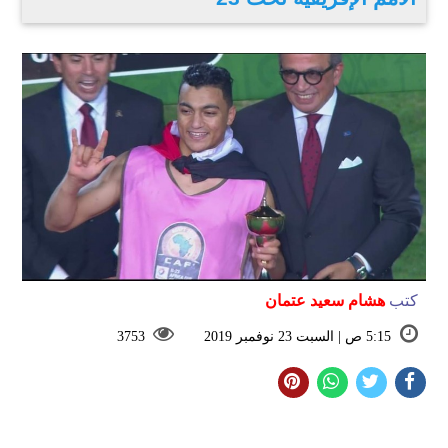
كتب
هشام سعيد عتمان
5:15 ص | السبت 23 نوفمبر 2019
3753