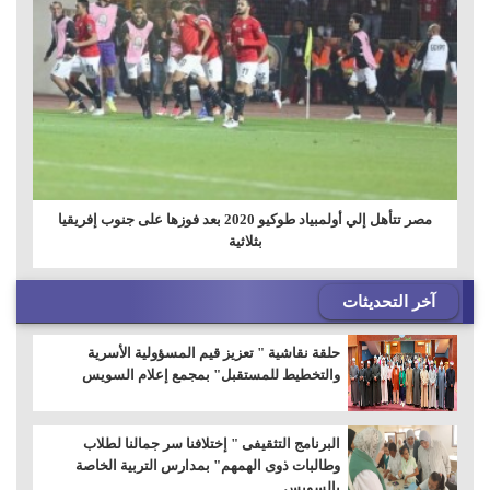
مصر تتأهل إلي أولمبياد طوكيو 2020 بعد فوزها على جنوب إفريقيا
بثلاثية
آخر التحديثات
حلقة نقاشية " تعزيز قيم المسؤولية الأسرية
والتخطيط للمستقبل" بمجمع إعلام السويس
البرنامج التثقيفى " إختلافنا سر جمالنا لطلاب
وطالبات ذوى الهمهم" بمدارس التربية الخاصة
بالسويس