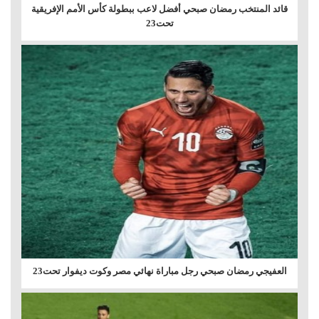
قائد المنتخب رمضان صبحي أفضل لاعب ببطولة كأس الأمم الإفريقية
تحت23
العفيجي رمضان صبحي رجل مباراة نهائي مصر وكوت ديفوار تحت23