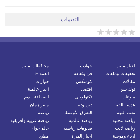
التقيمات
اخبار مصر
حوادث
محافظات مصر
تحقيقات وملفات
فن وثقافة
القمة tv
مقالات
كوميكس
حوارات
توك شو
اقتصاد
اخبار عالمية
منوعات
تكنولوجى
الصحافة اليوم
عدسة القمة
دين ودنيا
مصر زمان
تحت القبة
الشرق الأوسط
رياضة
رياضة محلية
رياضة عالمية
رياضة عربية وافريقية
رياضة لايت
فديوهات رياضية
عالم حواء
ازياء وموضة
اخبار المراة
مطبخ