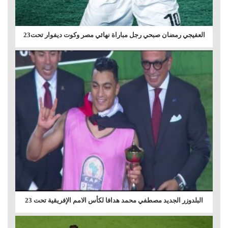
العفيجي رمضان صبحي رجل مباراة نهائي مصر وكوت ديفوار تحت23
البلدوزر الجديد مصطفي محمد هدافا لكأس الامم الإفريقية تحت 23