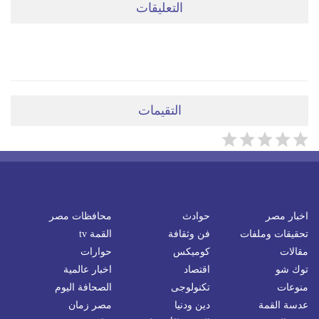
التعليقات
ضعي تعليقَكِ هنا
التقيمات
اخبار مصر
حوادث
محافظات مصر
تحقيقات وملفات
فن وثقافة
القمة tv
مقالات
كوميكس
حوارات
توك شو
اقتصاد
اخبار عالمية
منوعات
تكنولوجى
الصحافة اليوم
عدسة القمة
دين ودنيا
مصر زمان