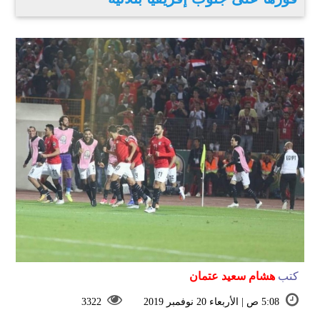
كتب
هشام سعيد عتمان
5:08 ص | الأربعاء 20 نوفمبر 2019
3322