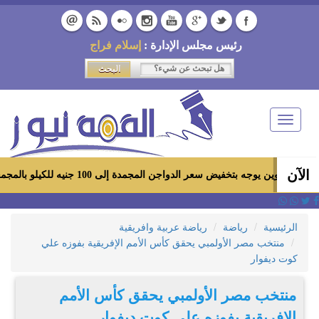
رئيس مجلس الإدارة :
إسلام فراج
Toggle
navigation
الآن
وجه بتخفيض سعر الدواجن المجمدة إلى 100 جنيه للكيلو بالمجمعات الاستهلاكية ومعارض «أهلاً رمضان»
الرئيسية
رياضة
رياضة عربية وافريقية
منتخب مصر الأولمبي يحقق كأس الأمم الإفريقية بفوزه علي
كوت ديفوار
منتخب مصر الأولمبي يحقق كأس الأمم
الإفريقية بفوزه علي كوت ديفوار