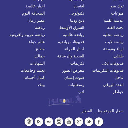
توك شو
اقتصاد
اخبار عالمية
منوعات
تكنولوجى
الصحافة اليوم
عدسة القمة
دين ودنيا
مصر زمان
تحت القبة
الشرق الأوسط
رياضة
رياضة محلية
رياضة عالمية
رياضة عربية وافريقية
رياضة لايت
فديوهات رياضية
عالم حواء
ازياء وموضة
اخبار المراة
مطبخ
طفلى
الصحة والرشاقة
جمالك
فديوهات لكى
تكريمات
الشهادات
فديوهات التكريمات
معرض الصور
تعليم وجامعات
عاجل
صوت إنسان
كمال أجسام
العدد الورقي
رمضانيات
بيتك
خواطر
ادب
شعار الموقع هنا ... الشعار