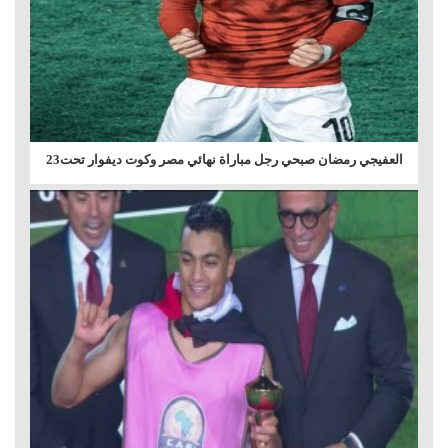
العفيجي رمضان صبحي رجل مباراة نهائي مصر وكوت ديفوار تحت23