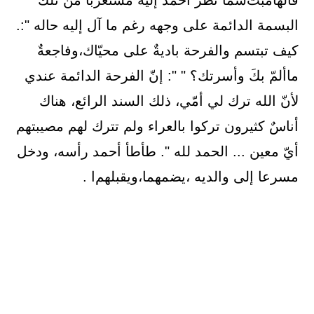
ﻗﺎﻟﻬﺎﻣﺒﺖﺳﻤﺎ ﻧﻈﺮ ﺃﺣﻤﺪ ﺇﻟﻴﻪ ﻣﺴﺘﻐﺮﺑﺎ ﻣﻦ ﺗﻠﻚ
ﺍﻟﺒﺴﻤﺔ ﺍﻟﺪﺍﺋﻤﺔ ﻋﻠﻰ ﻭﺟﻬﻪ ﺭﻏﻢ ﻣﺎ ﺁﻝ ﺇﻟﻴﻪ ﺣﺎﻟﻪ ":.
ﻛﻴﻒ ﺗﺒﺘﺴﻢ ﻭﺍﻟﻔﺮﺣﺔ ﺑﺎﺩﻳﺔٌ ﻋﻠﻰ ﻣﺤﻴّﺎﻙ،ﻭﻓﺎﺟﻌﺔٌ
ﻣﺎﺃﻟﻢّ ﺑﻚَ ﻭﺃﺳﺮﺗﻚ؟ " ": ﺇﻥّ ﺍﻟﻔﺮﺣﺔ ﺍﻟﺪﺍﺋﻤﺔ ﻋﻨﺪﻱ
ﻷﻥّ ﺍﻟﻠﻪ ﺗﺮﻙ ﻟﻲ ﺃﻣّﻲ، ﺫﻟﻚ ﺍﻟﺴﻨﺪ ﺍﻟﺮﺍﺋﻊ، ﻫﻨﺎﻙ
ﺃﻧﺎﺱٌ ﻛﺜﻴﺮﻭﻥ ﺗﺮﻛﻮﺍ ﺑﺎﻟﻌﺮﺍﺀ ﻭﻟﻢ ﺗﺘﺮﻙ ﻟﻬﻢ ﻣﺼﻴﺒﺘﻬﻢ
ﺃﻱّ ﻣﻌﻴﻦ ... ﺍﻟﺤﻤﺪ ﻟﻠﻪ ". ﻃﺄﻃﺄ ﺃﺣﻤﺪ ﺭﺃﺳﻪ، ﻭﺩﺧﻞ
ﻣﺴﺮﻋﺎ ﺇﻟﻰ ﻭﺍﻟﺪﻳﻪ ،ﻳﻀﻤﻬﻤﺎ،ﻭﻳﻘﺒﻠﻬﻢﺍ .