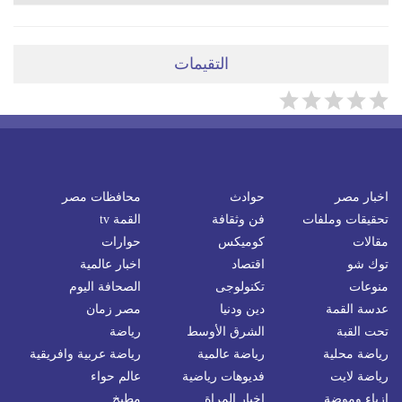
التقيمات
اخبار مصر
حوادث
محافظات مصر
تحقيقات وملفات
فن وثقافة
القمة tv
مقالات
كوميكس
حوارات
توك شو
اقتصاد
اخبار عالمية
منوعات
تكنولوجى
الصحافة اليوم
عدسة القمة
دين ودنيا
مصر زمان
تحت القبة
الشرق الأوسط
رياضة
رياضة محلية
رياضة عالمية
رياضة عربية وافريقية
رياضة لايت
فديوهات رياضية
عالم حواء
ازياء وموضة
اخبار المراة
مطبخ