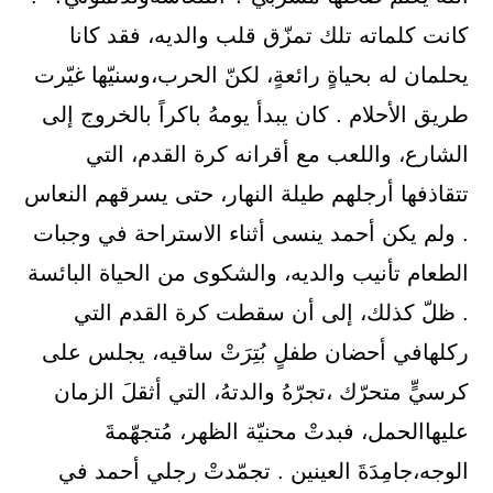
ﻛﺎﻧﺖ ﻛﻠﻤﺎﺗﻪ ﺗﻠﻚ ﺗﻤﺰّﻕ ﻗﻠﺐ ﻭﺍﻟﺪﻳﻪ، ﻓﻘﺪ ﻛﺎﻧﺎ
ﻳﺤﻠﻤﺎﻥ ﻟﻪ ﺑﺤﻴﺎﺓٍ ﺭﺍﺋﻌﺔٍ، ﻟﻜﻦّ ﺍﻟﺤﺮﺏ،ﻭﺳﻨﻴّﻬﺎ ﻏﻴّﺮﺕ
ﻃﺮﻳﻖ ﺍﻷﺣﻼﻡ . ﻛﺎﻥ ﻳﺒﺪﺃ ﻳﻮﻣﻪُ ﺑﺎﻛﺮﺍً ﺑﺎﻟﺨﺮﻭﺝ ﺇﻟﻰ
ﺍﻟﺸﺎﺭﻉ، ﻭﺍﻟﻠﻌﺐ ﻣﻊ ﺃﻗﺮﺍﻧﻪ ﻛﺮﺓ ﺍﻟﻘﺪﻡ، ﺍﻟﺘﻲ
ﺗﺘﻘﺎﺫﻓﻬﺎ ﺃﺭﺟﻠﻬﻢ ﻃﻴﻠﺔ ﺍﻟﻨﻬﺎﺭ، ﺣﺘﻰ ﻳﺴﺮﻗﻬﻢ ﺍﻟﻨﻌﺎﺱ
. ﻭﻟﻢ ﻳﻜﻦ ﺃﺣﻤﺪ ﻳﻨﺴﻰ ﺃﺛﻨﺎﺀ ﺍﻻﺳﺘﺮﺍﺣﺔ ﻓﻲ ﻭﺟﺒﺎﺕ
ﺍﻟﻄﻌﺎﻡ ﺗﺄﻧﻴﺐ ﻭﺍﻟﺪﻳﻪ، ﻭﺍﻟﺸﻜﻮﻯ ﻣﻦ ﺍﻟﺤﻴﺎﺓ ﺍﻟﺒﺎﺋﺴﺔ
. ﻇﻞّ ﻛﺬﻟﻚ، ﺇﻟﻰ ﺃﻥ ﺳﻘﻄﺖ ﻛﺮﺓ ﺍﻟﻘﺪﻡ ﺍﻟﺘﻲ
ﺭﻛﻠﻬﺎﻓﻲ ﺃﺣﻀﺎﻥ ﻃﻔﻞٍ ﺑُﺘِﺮَﺕْ ﺳﺎﻗﻴﻪ، ﻳﺠﻠﺲ ﻋﻠﻰ
ﻛﺮﺳﻲٍّ ﻣﺘﺤﺮّﻙ ،ﺗﺠﺮّﻩُ ﻭﺍﻟﺪﺗﻪُ، ﺍﻟﺘﻲ ﺃﺛﻘﻞَ ﺍﻟﺰﻣﺎﻥ
ﻋﻠﻴﻬﺎﺍﻟﺤﻤﻞ، ﻓﺒﺪﺕْ ﻣﺤﻨﻴّﺔ ﺍﻟﻈﻬﺮ، ﻣُﺘﺠﻬّﻤﺔَ
ﺍﻟﻮﺟﻪ،ﺟﺎﻣِﺪَﺓَ ﺍﻟﻌﻴﻨﻴﻦ . ﺗﺠﻤّﺪﺕْ ﺭﺟﻠﻲ ﺃﺣﻤﺪ ﻓﻲ