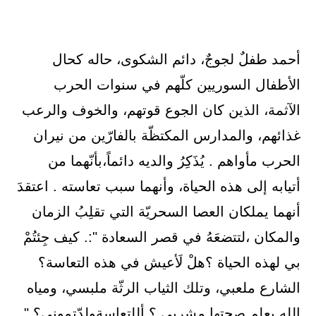
ﺃﺣﻤﺪ ﻃﻔﻞٌ ﻟﺠﻮﺝٌ، ﺩﺍﺋﻢ ﺍﻟﺸﻜﻮﻯ، ﺣﺎﻟﻪ ﻛﺤﺎﻝ
ﺍﻷﻃﻔﺎﻝ ﺍﻟﺴﻮﺭﻳﻴﻦ ﻛﻠّﻬﻢ ﻓﻲ ﺳﻨﻮﺍﺕ ﺍﻟﺤﺮﺏ
ﺍﻵﺛﻤﺔ، ﺍﻟﺬﻳﻦ ﻛﺎﻥ ﺍﻟﺠﻮﻉ ﻗﻮﺗﻬﻢ، ﻭﺍﻟﺨﻮﻑ ﻭﺍﻟﺮﻋﺐ
ﻏﺬﺍﺋﻬﻢ، ﻭﺍﻟﻤﺪﺍﺭﺱ ﺍﻟﻤﻜﺘﻈّﺔ ﺑﺎﻟﻔﺎﺭّﻳﻦ ﻣﻦ ﻧﻴﺮﺍﻥ
ﺍﻟﺤﺮﺏ ﻣﺄﻭﺍﻫﻢ . ﻳُﺬَﻛِﺮُ ﻭﺍﻟﺪﻳﻪ ﺩﺍﺋﻤﺎً،ﺑﺄﻧّﻬﻤﺎ ﻣﻦ
ﺃﺗﻴﺎﺑﻪ ﺇﻟﻰ ﻫﺬﻩ ﺍﻟﺤﻴﺎﺓ، ﻭﺃﻧﻬﻤﺎ ﺳﺒﺐ ﺗﻌﺎﺳﺘﻪ . ﺍﻋﺘﻘﺪَ
ﺃﻧﻬﻤﺎ ﻳﻤﻠﻜﺎﻥ ﺍﻟﻌﺼﺎ ﺍﻟﺴﺤﺮﻳّﺔ ﺍﻟﺘﻲ ﺗﻘﻠِﺐُ ﺍﻟﺰﻣﺎﻥ
ﻭﺍﻟﻤﻜﺎﻥ ،ﻟﺘﺘﻀﻌَﻪُ ﻓﻲ ﻗﺼﺮ ﺍﻟﺴﻌﺎﺩﺓ ":. ﻛﻴﻒ ﺟِﺌﺘُﻢْ
ﺑﻲ ﻟﻬﺬﻩ ﺍﻟﺤﻴﺎﺓ ؟ﻫﻞْ ﻟَﺄﻋﻴﺶ ﻓﻲ ﻫﺬﻩ ﺍﻟﺘﻌﺎﺳﺔ؟
ﺍﻟﺸﺎﺭﻉ ﻣﻠﻌﺒﻲ، ﻭﺗﻠﻚ ﺍﻟﺜﻴﺎﺏ ﺍﻟﺮﺛّﺔ ﻣﻠﺒﺴﻲ، ﻭﻣﻴﺎﻩ
ﺍﻟﻠﻪ ﻳﻌﻠﻢ ﺻﺤﺘﻬﺎ ﻣﺸﺮﺑﻲ ؟ ﺃﻟﻠﺘﻌﺎﺳﺔﻭﻟﺪّﺗﻤﻮﻧﻲ؟ ".