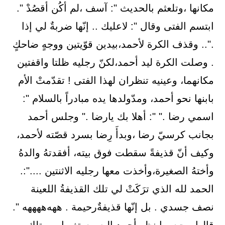
ﻣﻜﺎﻧﻬﺎ ،ﻭﺗﻠﻌﺜﻢ ﺑﺎﻟﺤﺪﻳﺚ ": ﺁﺳﻒ ،ﻟﻢ ﺃﻛُﻦ ﺃﻗﺼُﺪْ ".
ﺍﺑﺘﺴﻢ ﺍﻟﻔﺘﻰ ﻭﻗﺎﻝ ": ﻻﻋﻠﻴﻚ .. ﺇﻧّﻬﺎ ﺿﺮﺑﺔٌ ﻟﻲ ﺇﺫﺍ
.".. ﻭﻗﺬﻑ ﺍﻟﻜﺮﺓ ﻷﺣﻤﺪ،ﺑﻴﺪﻳﻦ ﻗﻮّﻳﺘﻴﻦ ﻭﻭﺟﻪٍ ﺿﺎﺣﻚٍ
. ﻭﺻﻠﺖ ﺍﻟﻜﺮﺓ ﻟﻴﺪ ﺃﺣﻤﺪ،ﻟﻜﻦّ ﺭﺟﻠﻴﻪ ﻇﻠﺘﺎ ﻭﺍﻗﻔﺘﻴﻦ
ﻣﻜﺎﻧﻬﻤﺎ، ﻭﻋﻴﻨﻴﻪ ﺗﻨﻈﺮﺍﻥ ﻟﻬﺬﺍ ﺍﻟﻔﺘﻰ ! ﺗﻘﺪّﻣﺖْ ﺍﻷﻡ
ﺑﺎﺑﻨﻬﺎ ﻧﺤﻮ ﺃﺣﻤﺪ، ﻭﻣﺪّﻭﻟﺪﻫﺎ ﻳﺪﻩ ﻣﺒﺎﺩﺭﺍً ﺑﺎﻟﺴﻼﻡ ":
ﺍﺳﻤﻲ ﺭﺿﺎ ." ": ﺃﻫﻼ ﺑﻚ ﻳﺎﺭﺿﺎ ." ﻭﺟﻠﺲ ﺃﺣﻤﺪ
ﺑﺠﺎﻧﺐ ﻛﺮﺳﻲّ ﺭﺿﺎ ،ﻭﺑﺪﺃَ ﺭِﺿﺎ ﺑﺴﺮﺩ ﻗﺼّﺘﻪ ﻷﺣﻤﺪ،
ﻭﻛﻴﻒ ﺃﻥّ ﻗﺬﻳﻔﺔً ﺳﻘﻄﺖ ﻓﻮﻕ ﺑﻴﺘﻪ، ﺃﻓﻘﺪﺗﻪُ ﻭﺍﻟﺪﻩُ
ﻭﺃﺧﺘﻪُ ﺍﻟﺼﻐﻴﺮﺓ،ﻭﺃﺧﺬﺕ ﻣﻌﻬﺎ ﺭﺟﻠﻴﻪ ﺍﻻﺛﻨﺘﻴﻦ ....":.
ﺍﻟﺤﻤﺪ ﻟﻠﻪ ﺍﻟﺬﻱ ﺗﺮَﻛَﺖْ ﻟﻲ ﺗﻠﻚ ﺍﻟﻘﺬﻳﻔﺔُ ﺍﻟﻠﻌﻴﻨﺔ
ﻧﺼﻒ ﺟﺴﺪﻱ . ﺑﻞ ﺇﻧّﻬﺎ ﻗﺬﻳﻔﺔٌﺭﺣﻴﻤﺔ . ﻫﻬﻪﻫﻬﻬﻬﻪ ".