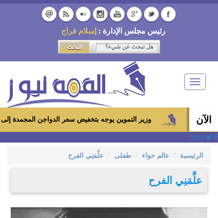
رئيس مجلس الإدارة :
إسلام فراج
Toggle
navigation
الآن
وزير التموين يوجه بتخفيض سعر الدواجن المجمدة إلى 100 جنيه للكيلو بالمجمعات الاستهلاكية ومعارض «أهلاً رمضان»
الرئيسية
عالم حواء
طفلى
ﻋﻠَّﻤَﻨِﻲ ﺍﻟﻔﺮﺡ
ﻋﻠَّﻤَﻨِﻲ ﺍﻟﻔﺮﺡ