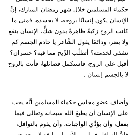
حكماء المسلمين خلال شهر رمضان المبارك، إنَّ
الإنسان يكون إنسانًا بروحه، لا بجسده، فمتى ما
كانت الروح زكيةً ظاهرةً بدون شكٍّ، الإنسان ينفع
ولا يضر، ودائمًا يقول الشَّاعر يا خادم الجسم كم
تشقى لخدمته؟ أتطلُب الرِّبح مما فيه؟ خسران؟
أقبل على الروح، فاستكمل فضائلها، فأنت بالروح
لا بالجسم إنسان .
وأضاف عضو مجلس حكماء المسلمين أنَّه يجب
على الإنسان أن يطيعَ الله سبحانه وتعالى فيما
يفعل، وأن يؤدِّي الواجبات، وأن يقوم بالنوافل،
فإنَّ النوافل فيها من الأسرار ما قد لا يوجد حتى