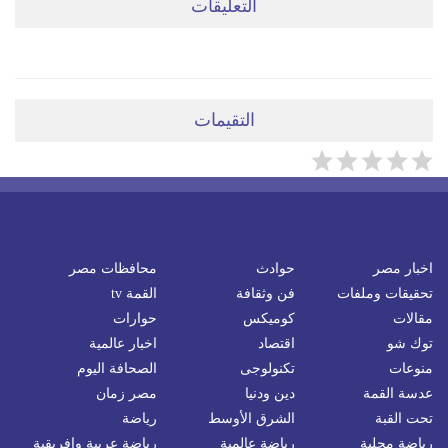
التعليقات
ضعي تعليقَكِ هنا
التقيمات
اخبار مصر
حوادث
محافظات مصر
تحقيقات وملفات
فن وثقافة
القمة tv
مقالات
كوميكس
حوارات
توك شو
اقتصاد
اخبار عالمية
منوعات
تكنولوجى
الصحافة اليوم
عدسة القمة
دين ودنيا
مصر زمان
تحت القبة
الشرق الأوسط
رياضة
رياضة محلية
رياضة عالمية
رياضة عربية وافريقية