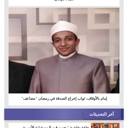
إمام بالأوقاف: ثواب إخراج الصدقة في رمضان "مضاعف"
آخر التحديثات
حلقة نقاشية " تعزيز قيم المسؤولية الأسرية