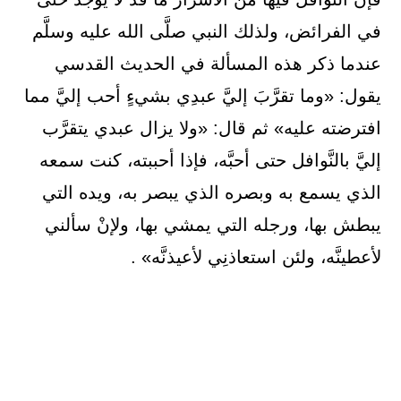
في الفرائض، ولذلك النبي صلَّى الله عليه وسلَّم
عندما ذكر هذه المسألة في الحديث القدسي
يقول: «وما تقرَّبَ إليَّ عبدِي بشيءٍ أحب إليَّ مما
افترضته عليه» ثم قال: «ولا يزال عبدي يتقرَّب
إليَّ بالنَّوافل حتى أحبَّه، فإذا أحببته، كنت سمعه
الذي يسمع به وبصره الذي يبصر به، ويده التي
يبطش بها، ورجله التي يمشي بها، ولإنْ سألني
لأعطينَّه، ولئن استعاذنِي لأعيذنَّه» .