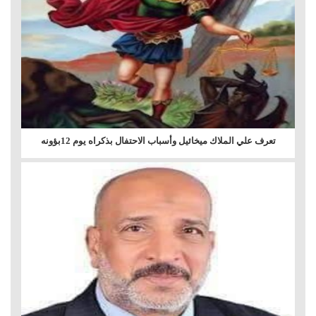
تعرف علي الملاك ميخائيل وأسباب الاحتفال بذكراه يوم 12بؤونه