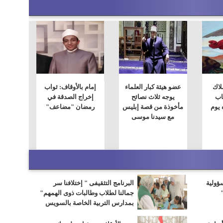
لاك
عضو هيئة كبار العلماء
إمام بالأوقاف: ثواب
اب
يوجه ثلاث نصائح
إخراج الصدقة في
 يوم
مأخوذة من قصة إبليس
رمضان "مضاعف"
مع سيدنا ‏موسى
سؤولية
البرنامج التثقيفى " إختلافنا سر
جمالنا لطلاب وطالبات ذوى الهمهم"
بمدارس التربية الخاصة بالسويس