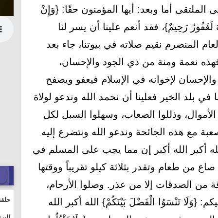
ملتقى أما وبعد: أيها المؤمنون حقًا: {وَإِنْ
َ اللَّهَ لَغَفُورٌ رَحِيمٌ}، فقد أنعم علينا أن يسر لنا
العام المنصرم نقيم صلاته في بيوتنا، جاء بعد
هذه نعمة ومنة من ذي الجود والإحسان،
 والإحسان لإخوانه في الإسلام فيعفو ويصفح
 في بلد الخير فعلينا أن نحمد الله وندعو لولاة
 الأموال، وذللوا الصعاب، وسهلوا السبل لكل
 مع هذه الجائحة وندعو الله ونتضرع إليه
لله أكبر الله أكبر إن مما يجب على المسلم في
اع من طعام وتقدر بثلاثة كيلو تقريباً ووقتها
ة من الصدقات إلا من عذر. وصلوا الأرحام،
حلقة
َا تَنْسَوُا الْفَضْلَ بَيْنَكُمْ} الله أكبر الله
والت
البر