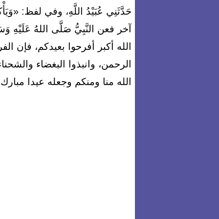
حَدَّثَنِي عُبَيْدُ اللَّهِ، وفي لفظ: «
آخر فعن النَّبِيُّ صَلَّى اللهُ عَلَيْهِ وَسَل
الله أكبر أفرحوا بعيدكم، فإن الف
الرحمن، وانبذوا البغضاء والشحناء 
الله منا ومنكم وجعله عيدا مبارك ع