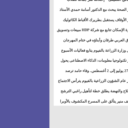
بات ذوى الهمهم" بمدارس التربية الخاصة
 الصحة يبحث مع الدكتور أسامة حمدي الأستاذ
سويس
عة هارفارد توسيع برامج التوعية بمرض السكري
 الأوقاف يستقبل بطريرك الأقباط الكاثوليك
دات هيئة أوقاف الكنيسة الكاثوليكية لبحث آفاق
وزيرة الإسكان تتابع مع شركة HDP مبيعات وتسويق
اون المشترك
عات المدن الجديدة
 العربي طرقان وأبناؤه في ختام المهرجان
في للموسيقى والغناء بالمسرح المكشوف
 وزارة الزراعة بالفيوم يتابع فعاليات الأسبوع
ل من الرشة الثالثة لمكافحة ديدان اللوز للقطن
 تكنولوجيا معلومات: الذكاء الاصطناعى يحول
تخدم إلى سلعة فى اقتصاد الانتباه
من 27 يوليو إلى 2 أغسطس.. وفاء حامد ترصد
رات أقوى الاتصالات الفلكية على الأبراج
 عام الشؤون الزراعية بالفيوم يترأس الاجتماع
ري لمتابعة الحصر الحيازي الجديدة
لاح والنهضة يطلق خطة لتأهيل راغبي الترشح
الس الشعبية المحلية ويستعرض خطط أماناته
 منير يتألق على المسرح المكشوف بالأوبرا
حافظات