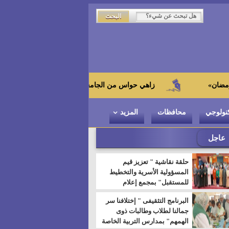
زاهي حواس من الجامعة اليابانية : "توت عنخ آمون" هو بطل المتحف ا
نولوجي
محافظات
المزيد
عاجل
حلقة نقاشية " تعزيز قيم
المسؤولية الأسرية والتخطيط
للمستقبل" بمجمع إعلام
السويس
البرنامج التثقيفى " إختلافنا سر
جمالنا لطلاب وطالبات ذوى
الهمهم" بمدارس التربية الخاصة