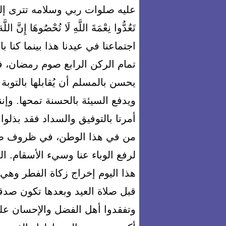
عليه صلوات ربي وسلامه تترى إلى ال
تَعُدُّوا نِعْمَةَ اللَّهِ لَا تُحْصُوهَا إِنّ
اجتماعنا في عيدنا هذا بينما كنا ب
تمام الركن الرابع صوم رمضان، ف
يحسن بالمسلم أن يُقابلها بالتوبة
ويدفع السيئة بالحسنة تمحها. وإننا
أمرنا بالتوفيق والسداد فقد بذلوا
من في هذا الوطن، في ظروف صعبة
لرفع الوباء عنا وسيء الأسقام. ا
هذا اليوم إخراج زكاة الفطر وهي ص
قبل صلاة العيد وبعدها تكون صدق
وتفقدوا أهل الفضل والإحسان عليكم: {وَل