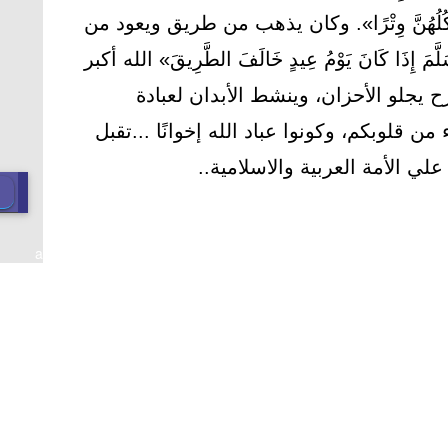
وَيَأْكُلُهُنَّ وِتْرًا». وكان يذهب من طريق ويعود من
َّمَ إِذَا كَانَ ‌يَوْمُ ‌عِيدٍ ‌خَالَفَ الطَّرِيقَ» الله أكبر
رح يجلو الأحزان، وينشط الأبدان لعبادة
من قلوبكم، وكونوا عباد الله إخوانًا ...تقبل
لي الأمة العربية والاسلامية..
a