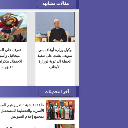
مقالات مشابهه
وكيل وزارة أوقاف بني
تعرف علي الم
سويف يشدد على تنفيذ
ميخائيل وأسب
الخطة الدعوية لوزارة
الاحتفال بذكراه
الأوقاف
12بؤونه
آخر التحديثات
حلقة نقاشية " تعزيز قيم الم
الأسرية والتخطيط للمستقبل"
بمجمع إعلام السويس