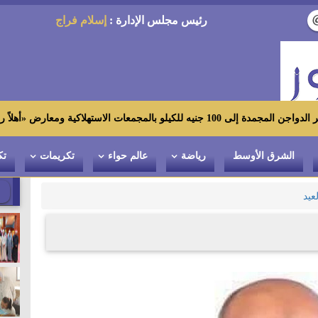
رئيس مجلس الإدارة :
إسلام فراج
رض «أهلاً رمضان»
الشرق الأوسط
رياضة
عالم حواء
تكريمات
تك
عيد