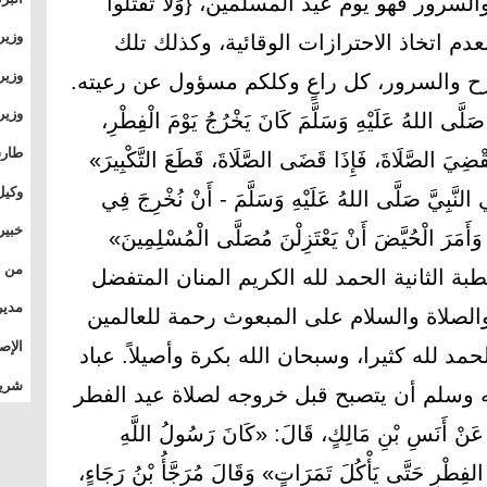
رور فهو يوم عيد المسلمين، {وَلَا تَقْتُلُوا
وطال
وزير
رَحِيمًا} بعدم اتخاذ الاحترازات الوقائية، وكذلك تلك
بال
بجام
وزير
فرح والسرور، كل راعٍ وكلكم مسؤول عن رعيته.
وقيا
ى اللهُ عَلَيْهِ وَسَلَّمَ كَانَ ‌يَخْرُجُ ‌يَوْمَ ‌الْفِطْرِ،
التع
مشرو
طارق
يَقْضِيَ الصَّلَاةَ، فَإِذَا قَضَى الصَّلَاةَ، قَطَعَ التَّكْبِيرَ»
الصي
وكيل
ي النَّبِيَّ صَلَّى اللهُ عَلَيْهِ وَسَلَّمَ - أَنْ نُخْرِجَ فِي
الأو
خبير
 وَأَمَرَ الْحُيَّضَ أَنْ يَعْتَزِلْنَ مُصَلَّى الْمُسْلِمِينَ»
المس
خطبة الثانية الحمد لله الكريم المنان المتفضل
تأثي
مدير
والصلاة والسلام على المبعوث رحمة للعالمين
الدو
الإص
الحمد لله كثيرا، وسبحان الله بكرة وأصيلاً. عباد
للمج
شريف
ه وسلم أن يتصبح قبل خروجه لصلاة عيد الفطر
بالم
سِ بْنِ مَالِكٍ، قَالَ: «كَانَ رَسُولُ اللَّهِ
مَ ‌الفِطْرِ حَتَّى يَأْكُلَ تَمَرَاتٍ» وَقَالَ مُرَجَّأُ بْنُ رَجَاءٍ،