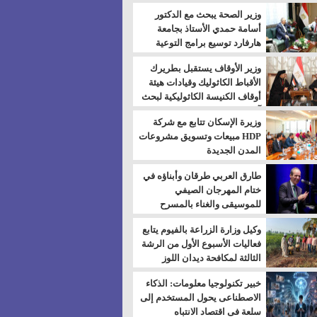
بالسويس
وزير الصحة يبحث مع الدكتور
أسامة حمدي الأستاذ بجامعة
هارفارد توسيع برامج التوعية
بمرض السكري
وزير الأوقاف يستقبل بطريرك
الأقباط الكاثوليك وقيادات هيئة
أوقاف الكنيسة الكاثوليكية لبحث
آفاق التعاون المشترك
وزيرة الإسكان تتابع مع شركة
HDP مبيعات وتسويق مشروعات
المدن الجديدة
طارق العربي طرقان وأبناؤه في
ختام المهرجان الصيفي
للموسيقى والغناء بالمسرح
المكشوف
وكيل وزارة الزراعة بالفيوم يتابع
فعاليات الأسبوع الأول من الرشة
الثالثة لمكافحة ديدان اللوز
للقطن
خبير تكنولوجيا معلومات: الذكاء
الاصطناعى يحول المستخدم إلى
سلعة فى اقتصاد الانتباه