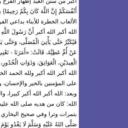
أكبر من سنن العيد إظهار الفرح والس
أَنْفُسَكُمْ إِنَّ اللَّهَ كَانَ بِكُمْ 
الألعاب الخطرة للأبناء بداعي ال
الله أكبر الله أكبر أَنَّ رَسُولَ اللَّهِ صَلَّ
فَيُكَبِّرُ حَتَّى يَأْتِيَ الْمُصَلَّى، وَحَتَّى 
عَنْ أُمِّ عَطِيَّةَ، قَالَتْ: «أَمَرَنَا - تَعْنِ
الْعِيدَيْنِ، ‌الْعَوَاتِقَ، وَذَوَاتِ الْخُدُورِ،
الله أكبر الله أكبر ولله الحمد ال
على المؤمنين بالخير والإحسان، 
وبعد: الله أكبر الله أكبر كبيرا، و
الله: كان من هديه صلى الله علي
بتمرات وترا وفي صحيح البخاري عَنْ أَنَ
صَلَّى اللهُ عَلَيْهِ وَسَلَّمَ ‌لَا ‌يَغْدُو ‌يَوْ