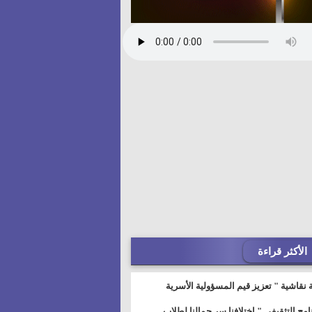
الأكثر قراءة
 نقاشية " تعزيز قيم المسؤولية الأسرية
خطيط للمستقبل" بمجمع إعلام السويس
نامج التثقيفى " إختلافنا سر جمالنا لطلاب