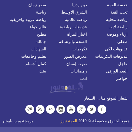
عدسة القمة
دين ودنيا
مصر زمان
تحت القبة
الشرق الأوسط
رياضة
رياضة محلية
رياضة عالمية
رياضة عربية وافريقية
رياضة لايت
فديوهات رياضية
عالم حواء
ازياء وموضة
اخبار المراة
مطبخ
طفلى
الصحة والرشاقة
جمالك
فديوهات لكى
تكريمات
الشهادات
فديوهات التكريمات
معرض الصور
تعليم وجامعات
عاجل
صوت إنسان
كمال أجسام
العدد الورقي
رمضانيات
بيتك
خواطر
ادب
شعار الموقع هنا ... الشعار
جميع الحقوق محفوظة © 2019
القمة نيوز
برمجة
ويب بايونير
;