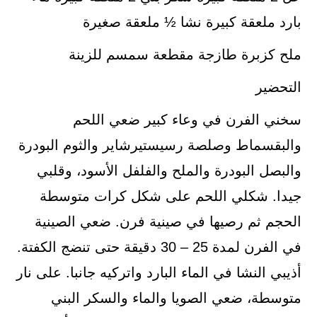
بارد ملعقة كبيرة نشا ½ ملعقة صغيرة
ملح كزبرة طازجة مقطعة سمسم للزينة
التحضير
سخني الفرن في وعاء كبير ضعي اللحم
والبقسماط وصلصة رسيستيرشاير والثوم البودرة
والبصل البودرة والملح والفلفل الأسود، وقلبي
جيدا. شكلي اللحم على شكل كرات متوسطة
الحجم ثم رصيها في صينية فرن. ضعي الصينية
في الفرن لمدة 25 – 30 دقيقة حتى تنضج الكفتة.
أذيبي النشا في الماء البارد واتركيه جانبا. على نار
متوسطة، ضعي الصويا والماء والسكر البني