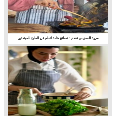
مروة السجيني تقدم 5 نصائح هامة لتعلم فن الطبخ للمبتدئين