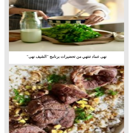
نهى عماد تنتهي من تحضيرات برنامج "الشيف نهى"