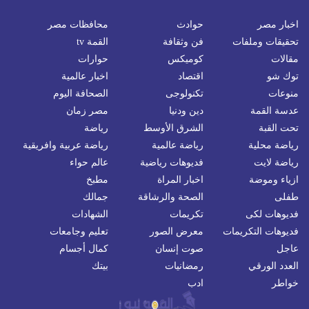
اخبار مصر
حوادث
محافظات مصر
تحقيقات وملفات
فن وثقافة
القمة tv
مقالات
كوميكس
حوارات
توك شو
اقتصاد
اخبار عالمية
منوعات
تكنولوجى
الصحافة اليوم
عدسة القمة
دين ودنيا
مصر زمان
تحت القبة
الشرق الأوسط
رياضة
رياضة محلية
رياضة عالمية
رياضة عربية وافريقية
رياضة لايت
فديوهات رياضية
عالم حواء
ازياء وموضة
اخبار المراة
مطبخ
طفلى
الصحة والرشاقة
جمالك
فديوهات لكى
تكريمات
الشهادات
فديوهات التكريمات
معرض الصور
تعليم وجامعات
عاجل
صوت إنسان
كمال أجسام
العدد الورقي
رمضانيات
بيتك
خواطر
ادب