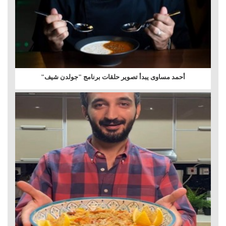
أحمد مساوى يبدأ تصوير حلقات برنامج "جولدن شيف"