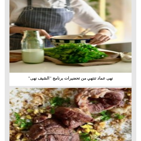
نهى عماد تنتهي من تحضيرات برنامج "الشيف نهى"