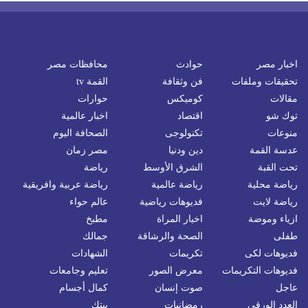
اخبار مصر
حوادث
محافظات مصر
تحقيقات وملفات
فن وثقافة
القمة tv
مقالات
كوميكس
حوارات
توك شو
اقتصاد
اخبار عالمية
منوعات
تكنولوجى
الصحافة اليوم
عدسة القمة
دين ودنيا
مصر زمان
تحت القبة
الشرق الأوسط
رياضة
رياضة محلية
رياضة عالمية
رياضة عربية وافريقية
رياضة لايت
فديوهات رياضية
عالم حواء
ازياء وموضة
اخبار المراة
مطبخ
طفلى
الصحة والرشاقة
جمالك
فديوهات لكى
تكريمات
الشهادات
فديوهات التكريمات
معرض الصور
تعليم وجامعات
عاجل
صوت إنسان
كمال أجسام
العدد الورقي
رمضانيات
بيتك