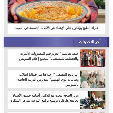
خبراء الطبخ يؤكدون علي الإبتعاد عن الأكلات الدسمة في الصيف
آخر التحديثات
حلقة نقاشية " تعزيز قيم المسؤولية الأسرية
والتخطيط للمستقبل" بمجمع إعلام السويس
البرنامج التثقيفى " إختلافنا سر جمالنا لطلاب
وطالبات ذوى الهمهم" بمدارس التربية الخاصة
بالسويس
وزير الصحة يبحث مع الدكتور أسامة حمدي الأستاذ
بجامعة هارفارد توسيع برامج التوعية بمرض السكري