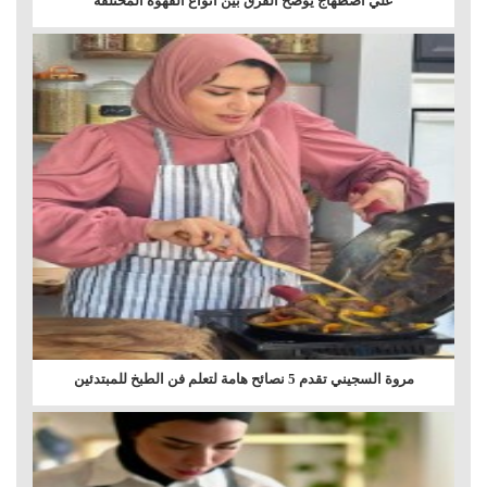
علي اصطهاج يوضح الفرق بين أنواع القهوة المختلفة
مروة السجيني تقدم 5 نصائح هامة لتعلم فن الطبخ للمبتدئين