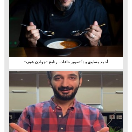
أحمد مساوى يبدأ تصوير حلقات برنامج "جولدن شيف"