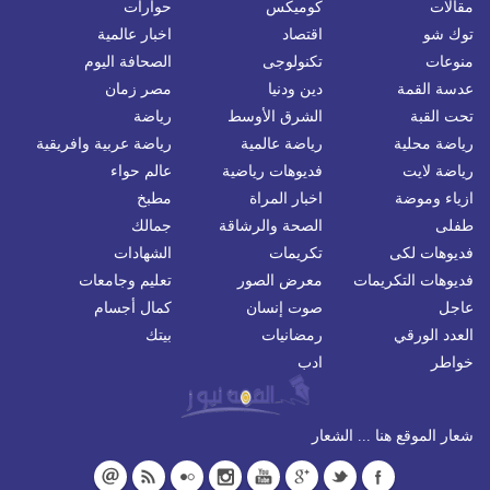
مقالات
كوميكس
حوارات
توك شو
اقتصاد
اخبار عالمية
منوعات
تكنولوجى
الصحافة اليوم
عدسة القمة
دين ودنيا
مصر زمان
تحت القبة
الشرق الأوسط
رياضة
رياضة محلية
رياضة عالمية
رياضة عربية وافريقية
رياضة لايت
فديوهات رياضية
عالم حواء
ازياء وموضة
اخبار المراة
مطبخ
طفلى
الصحة والرشاقة
جمالك
فديوهات لكى
تكريمات
الشهادات
فديوهات التكريمات
معرض الصور
تعليم وجامعات
عاجل
صوت إنسان
كمال أجسام
العدد الورقي
رمضانيات
بيتك
خواطر
ادب
شعار الموقع هنا ... الشعار