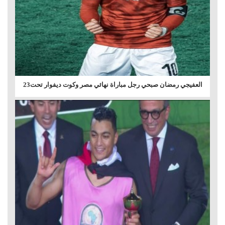
العفيجي رمضان صبحي رجل مباراة نهائي مصر وكوت ديفوار تحت23