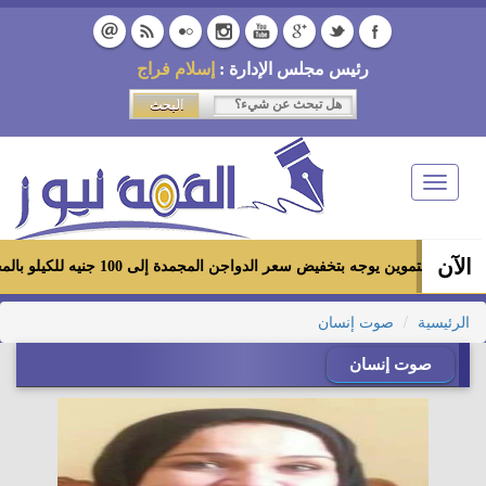
رئيس مجلس الإدارة :
إسلام فراج
Toggle
navigation
الآن
ير التموين يوجه بتخفيض سعر الدواجن المجمدة إلى 100 جنيه للكيلو بالمجمعات الاستهلاكية ومعارض «أهلاً رمضان»
الرئيسية
صوت إنسان
صوت إنسان