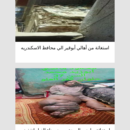
استغاثة من أهالي أبوقير الي محافظ الاسكندريه