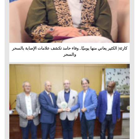
كارثة| الكثير يعاني منها يوميًا.. وفاء حامد تكشف علامات الإصابة بالسحر
والسحر