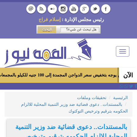
رئيس مجلس الإدارة :
إسلام فراج
Toggle
navigation
الآن
بتخفيض سعر الدواجن المجمدة إلى 100 جنيه للكيلو بالمجمعات الاستهلاكية ومعارض «أهلاً رمضان»
الرئيسية
تحقيقات وملفات
بالمستندات.. دعوى قضائية ضد وزير التنمية المحلية للالزام
الحكومه بترقيم وترخيص التوكتوك
بالمستندات.. دعوى قضائية ضد وزير التنمية
المحلية للالزام الحكومه بترقيم وترخيص