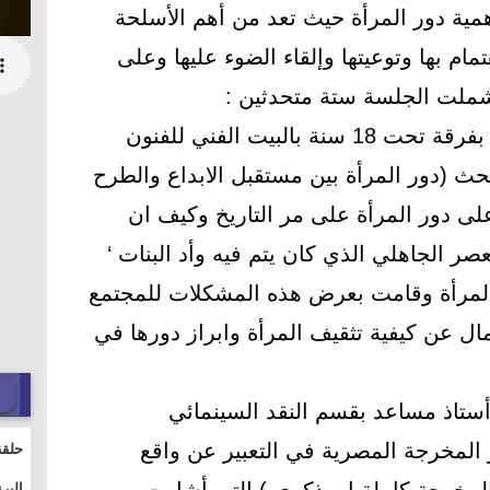
مية دور المرأة حيث تعد من أهم الأسلحة
مام بها وتوعيتها وإلقاء الضوء عليها وعلى
 وشملت الجلسة ستة متحدثين :
المخرج إسلام عز العرب المخرج بفرقة تحت 18 سنة بالبيت الفني للفنون
حث (دور المرأة بين مستقبل الابداع والطرح
على دور المرأة على مر التاريخ وكيف ان
صر الجاهلي الذي كان يتم فيه وأد البنات ‘
المرأة وقامت بعرض هذه المشكلات للمجتمع
ال عن كيفية تثقيف المرأة وابراز دورها في
أستاذ مساعد بقسم النقد السينمائي
 المخرجة المصرية في التعبير عن واقع
حلقة
والت
البر