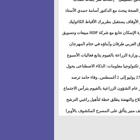
بات ذوى الهمهم" بمدارس التربية الخاصة
 الصحة يبحث مع الدكتور أسامة حمدي الأستاذ
سويس
عة هارفارد توسيع برامج التوعية بمرض السكري
 الأوقاف يستقبل بطريرك الأقباط الكاثوليك
دات هيئة أوقاف الكنيسة الكاثوليكية لبحث آفاق
وزيرة الإسكان تتابع مع شركة HDP مبيعات وتسويق
اون المشترك
عات المدن الجديدة
 العربي طرقان وأبناؤه في ختام المهرجان
في للموسيقى والغناء بالمسرح المكشوف
 وزارة الزراعة بالفيوم يتابع فعاليات الأسبوع
ل من الرشة الثالثة لمكافحة ديدان اللوز للقطن
 تكنولوجيا معلومات: الذكاء الاصطناعى يحول
تخدم إلى سلعة فى اقتصاد الانتباه
من 27 يوليو إلى 2 أغسطس.. وفاء حامد ترصد
رات أقوى الاتصالات الفلكية على الأبراج
 عام الشؤون الزراعية بالفيوم يترأس الاجتماع
ري لمتابعة الحصر الحيازي الجديدة
لاح والنهضة يطلق خطة لتأهيل راغبي الترشح
الس الشعبية المحلية ويستعرض خطط أماناته
 منير يتألق على المسرح المكشوف بالأوبرا
حافظات