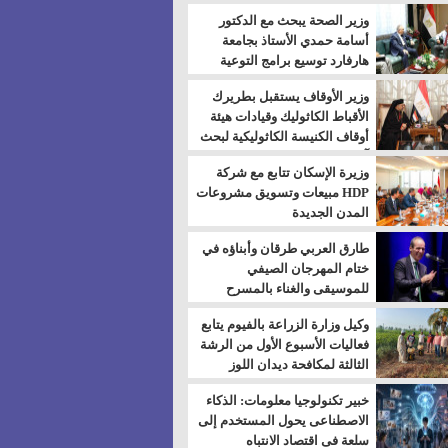
بالسويس
وزير الصحة يبحث مع الدكتور
أسامة حمدي الأستاذ بجامعة
هارفارد توسيع برامج التوعية
بمرض السكري
وزير الأوقاف يستقبل بطريرك
الأقباط الكاثوليك وقيادات هيئة
أوقاف الكنيسة الكاثوليكية لبحث
آفاق التعاون المشترك
وزيرة الإسكان تتابع مع شركة
HDP مبيعات وتسويق مشروعات
المدن الجديدة
طارق العربي طرقان وأبناؤه في
ختام المهرجان الصيفي
للموسيقى والغناء بالمسرح
المكشوف
وكيل وزارة الزراعة بالفيوم يتابع
فعاليات الأسبوع الأول من الرشة
الثالثة لمكافحة ديدان اللوز
للقطن
خبير تكنولوجيا معلومات: الذكاء
الاصطناعى يحول المستخدم إلى
سلعة فى اقتصاد الانتباه