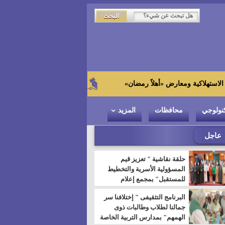
زاهي حواس من الجامعة اليابانية : "توت ع
نولوجي
محافظات
المزيد
عاجل
حلقة نقاشية " تعزيز قيم
المسؤولية الأسرية والتخطيط
للمستقبل" بمجمع إعلام
السويس
البرنامج التثقيفى " إختلافنا سر
جمالنا لطلاب وطالبات ذوى
الهمهم" بمدارس التربية الخاصة