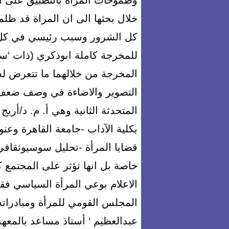
وطموحات المرأة بالتطبيق على ا
خلال بحثها الى ان المراة قد ظ
كل الشرور وسبب رئيسي في كل ا
للمخرجة كاملة ابوذكري (ذات ‘س
المخرجة من خلالهما ما تتعرض له
التصوير والاضاءة في وصف ضعف ا
المتحدثة الثانية وهي أ. م. د/أريج
بكلية الآداب -جامعة القاهرة وعنو
قضايا المرأة -تحليل سوسيوثقافي 
خاصة بل انها تؤثر على المجتمع 
الاعلام بوعي المرأة السياسي فق
المجلس القومي للمرأة ومبادراته 