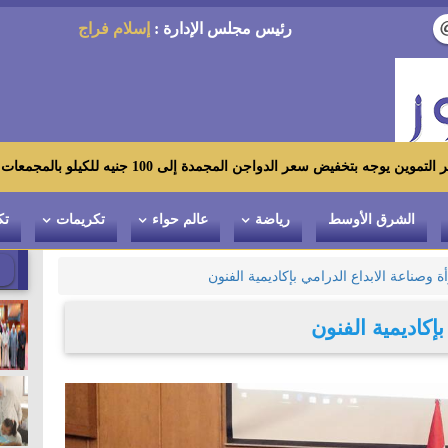
رئيس مجلس الإدارة :
إسلام فراج
جمدة إلى 100 جنيه للكيلو بالمجمعات الاستهلاكية ومعارض «أهلاً رمضان»
الشرق الأوسط
رياضة
عالم حواء
تكريمات
تك
ة وصناعة الابداع الدرامي بإكاديمية الفنون
إكاديمية الفنون