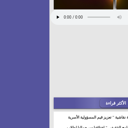
الأكثر قراءة
 نقاشية " تعزيز قيم المسؤولية الأسرية
خطيط للمستقبل" بمجمع إعلام السويس
نامج التثقيفى " إختلافنا سر جمالنا لطلاب