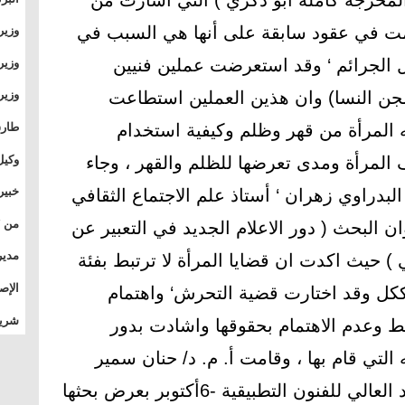
لمخرجة كاملة ابو ذكري ) التي أشارت من
وطال
لمت في عقود سابقة على أنها هي السبب في
وزير
بال
بجام
لجرائم ‘ وقد استعرضت عملين فنيين
وزير
وقيا
جن النسا) وان هذين العملين استطاعت
التع
مشرو
طارق
 المرأة من قهر وظلم وكيفية استخدام
الصي
وكيل
لمرأة ومدى تعرضها للظلم والقهر ، وجاء
الأو
خبير
 البدراوي زهران ‘ أستاذ علم الاجتماع الثقافي
المس
ان البحث ( دور الاعلام الجديد في التعبير عن
تأثي
مدير
) حيث اكدت ان قضايا المرأة لا ترتبط بفئة
الدو
الإص
ككل وقد اختارت قضية التحرش‘ واهتمام
للمج
شريف
ط وعدم الاهتمام بحقوقها واشادت بدور
بالم
التي قام بها ، وقامت أ. م. د/ حنان سمير
عبدالعظيم ‘ أستاذ مساعد بالمعهد العالي للفنون التطبيقية -6أكتوبر بعرض بحثها