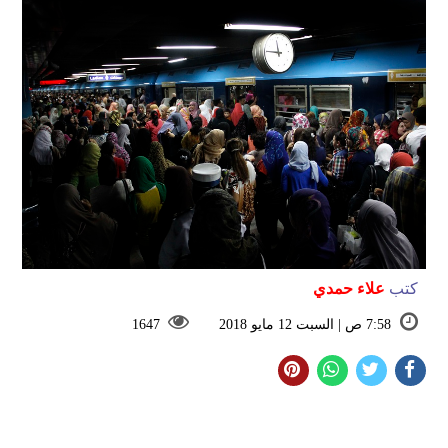
كتب
علاء حمدي
7:58 ص | السبت 12 مايو 2018
1647