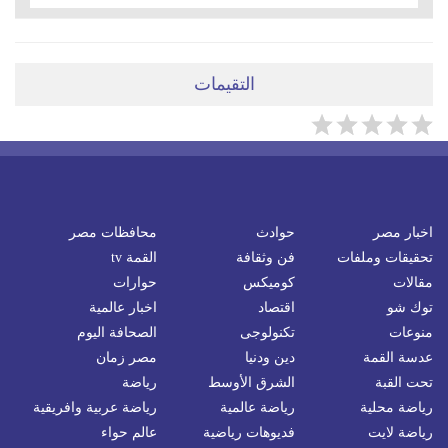
التقيمات
اخبار مصر
حوادث
محافظات مصر
تحقيقات وملفات
فن وثقافة
القمة tv
مقالات
كوميكس
حوارات
توك شو
اقتصاد
اخبار عالمية
منوعات
تكنولوجى
الصحافة اليوم
عدسة القمة
دين ودنيا
مصر زمان
تحت القبة
الشرق الأوسط
رياضة
رياضة محلية
رياضة عالمية
رياضة عربية وافريقية
رياضة لايت
فديوهات رياضية
عالم حواء