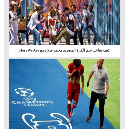
كيف تفاعل نجم الكرة المصري محمد صلاح مع HereWe Are