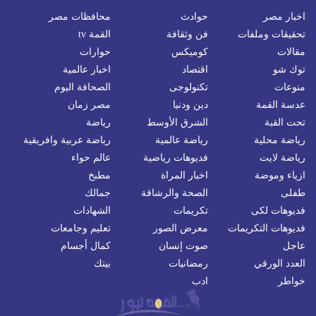
اخبار مصر
حوادث
محافظات مصر
تحقيقات وملفات
فن وثقافة
القمة tv
مقالات
كوميكس
حوارات
توك شو
اقتصاد
اخبار عالمية
منوعات
تكنولوجى
الصحافة اليوم
عدسة القمة
دين ودنيا
مصر زمان
تحت القبة
الشرق الأوسط
رياضة
رياضة محلية
رياضة عالمية
رياضة عربية وافريقية
رياضة لايت
فديوهات رياضية
عالم حواء
ازياء وموضة
اخبار المراة
مطبخ
طفلى
الصحة والرشاقة
جمالك
فديوهات لكى
تكريمات
الشهادات
فديوهات التكريمات
معرض الصور
تعليم وجامعات
عاجل
صوت إنسان
كمال أجسام
العدد الورقي
رمضانيات
بيتك
خواطر
ادب