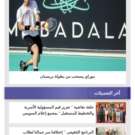
موراي ينسحب من بطولة بريسبان
آخر التحديثات
حلقة نقاشية " تعزيز قيم المسؤولية الأسرية
والتخطيط للمستقبل" بمجمع إعلام السويس
البرنامج التثقيفى " إختلافنا سر جمالنا لطلاب