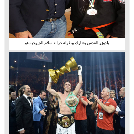
بلدوزر القدس يشارك ببطولة جراند سلام للجيوجيستو