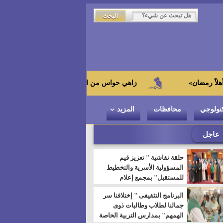
زاهي حواس من الجامعة اليابانية : "توت عنخ آمون" هو بطل 
نولوجي
محافظات
المزيد
عاجل
حلقة نقاشية " تعزيز قيم
المسؤولية الأسرية والتخطيط
للمستقبل" بمجمع إعلام
السويس
البرنامج التثقيفى " إختلافنا سر
جمالنا لطلاب وطالبات ذوى
الهمهم" بمدارس التربية الخاصة