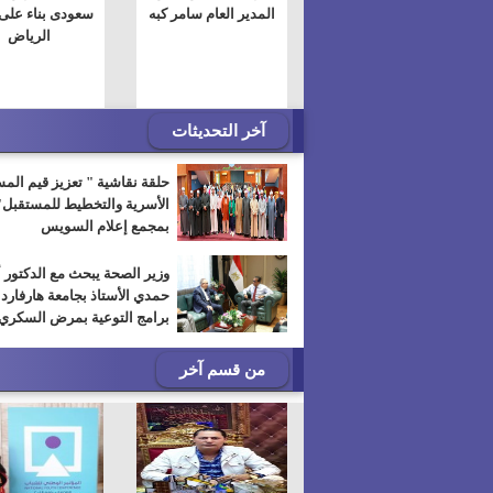
المدير العام سامر كبه
سعودى بناء عل
الرياض
آخر التحديثات
حلقة نقاشية " تعزيز قيم الم
الأسرية والتخطيط للمستقبل"
بمجمع إعلام السويس
وزير الصحة يبحث مع الدكتور 
حمدي الأستاذ بجامعة هارفارد
برامج التوعية بمرض السكري
من قسم آخر