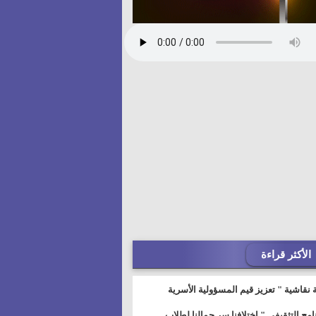
الأكثر قراءة
 نقاشية " تعزيز قيم المسؤولية الأسرية
خطيط للمستقبل" بمجمع إعلام السويس
نامج التثقيفى " إختلافنا سر جمالنا لطلاب