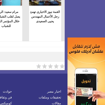
القمة نيوز الاخبارى تهنئ
مرام سعيد: ال
رجل الأعمال المهندس
يصل لقلب الشب
يحيى الصعيدى
خلال المؤتمر ا
للشباب
اخبار مصر
حوادث
تحقيقات وملفات
فن وثقاف
مقالات
كوميكس