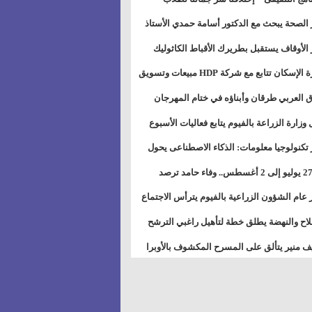
بات ذوى الهمهم" بمدارس التربية الخاصة
 الصحة يبحث مع الدكتور أسامة حمدي الأستاذ
سويس
عة هارفارد توسيع برامج التوعية بمرض السكري
 الأوقاف يستقبل بطريرك الأقباط الكاثوليك
دات هيئة أوقاف الكنيسة الكاثوليكية لبحث آفاق
وزيرة الإسكان تتابع مع شركة HDP مبيعات وتسويق
اون المشترك
عات المدن الجديدة
 العربي طرقان وأبناؤه في ختام المهرجان
في للموسيقى والغناء بالمسرح المكشوف
 وزارة الزراعة بالفيوم يتابع فعاليات الأسبوع
ل من الرشة الثالثة لمكافحة ديدان اللوز للقطن
 تكنولوجيا معلومات: الذكاء الاصطناعى يحول
تخدم إلى سلعة فى اقتصاد الانتباه
من 27 يوليو إلى 2 أغسطس.. وفاء حامد ترصد
رات أقوى الاتصالات الفلكية على الأبراج
 عام الشؤون الزراعية بالفيوم يترأس الاجتماع
ري لمتابعة الحصر الحيازي الجديدة
لاح والنهضة يطلق خطة لتأهيل راغبي الترشح
الس الشعبية المحلية ويستعرض خطط أماناته
 منير يتألق على المسرح المكشوف بالأوبرا
حافظات