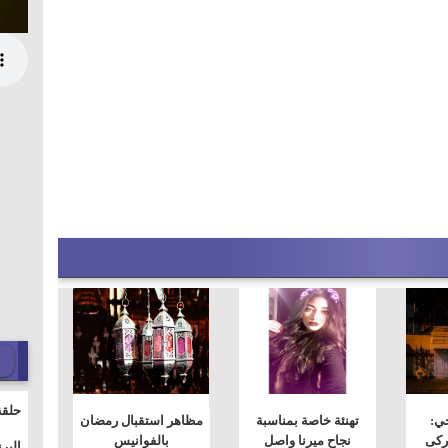
حلقة
ي:
تهنئة خاصة بمناسبة
مظاهر استقبال رمضان
والت
ركى
نجاح ميرنا واصل
بالفوانيس
البر