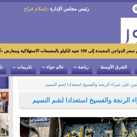
رئيس مجلس الإدارة :
إسلام فراج
 الاستهلاكية ومعارض «أهلاً رمضان»
الشرق الأوسط
رياضة
عالم حواء
تكريمات
تك
نين على شراء الرنجة والفسيخ استعدادا لشم النسيم
 الرنجة والفسيخ استعدادا لشم النسيم