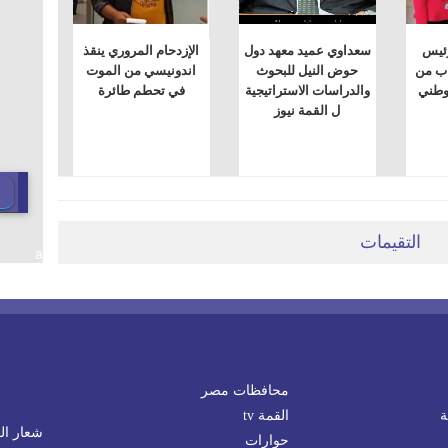
رئيس
سعداوي عميد معهد دول
الإزدحام المروري ينقذ
اب من
حوض النيل للبحوث
اندونيسي من الموت
لوطني
والدراسات الاستراتيجية
في تحطم طائرة
ل القمة نيوز
التقيمات
a
محافظات مصر
ة
القمة tv
شعار الم
حوارات