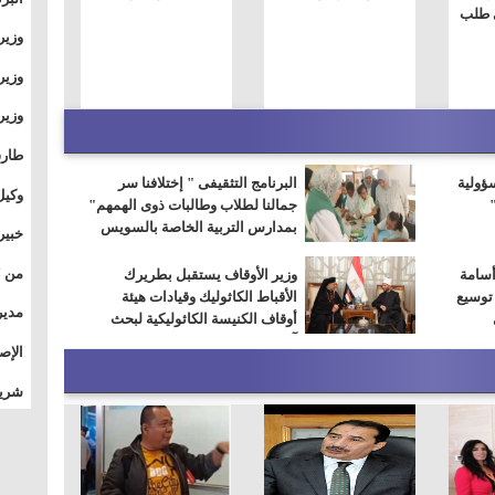
ى طلب
وطال
وزير
بال
بجام
وزير
وقيا
التع
مشرو
طارق
سؤولية
البرنامج التثقيفى " إختلافنا سر
الصي
وكيل
جمالنا لطلاب وطالبات ذوى الهمهم"
الأو
بمدارس التربية الخاصة بالسويس
خبير
المس
أسامة
وزير الأوقاف يستقبل بطريرك
 توسيع
الأقباط الكاثوليك وقيادات هيئة
تأثي
مدير
أوقاف الكنيسة الكاثوليكية لبحث
الدو
آفاق التعاون المشترك
الإص
للمج
شريف
بالم