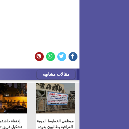
مقالات مشابهه
موظفي الخطوط الجوية
إختفاء خاشقج
العراقية يطالبون بعوده
تشكيل فريق ت