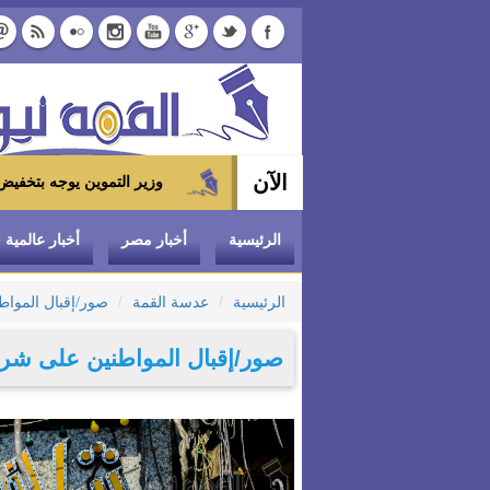
الآن
وزير التموين يوجه بتخفيض سعر الدواجن المجمدة إلى 100 جنيه للكيلو بالمجمعات
الرئيسية
أخبار مصر
أخبار عالمية
الرئيسية
عدسة القمة
صور/إقبال المواط
صور/إقبال المواطنين على شراء