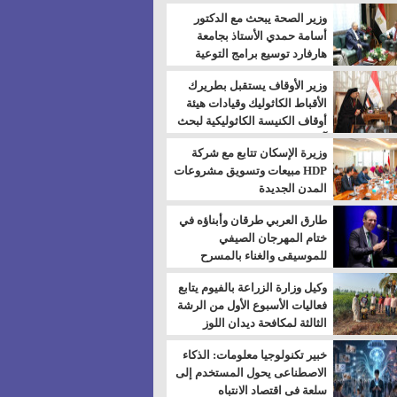
بالسويس
وزير الصحة يبحث مع الدكتور
أسامة حمدي الأستاذ بجامعة
هارفارد توسيع برامج التوعية
بمرض السكري
وزير الأوقاف يستقبل بطريرك
الأقباط الكاثوليك وقيادات هيئة
أوقاف الكنيسة الكاثوليكية لبحث
آفاق التعاون المشترك
وزيرة الإسكان تتابع مع شركة
HDP مبيعات وتسويق مشروعات
المدن الجديدة
طارق العربي طرقان وأبناؤه في
ختام المهرجان الصيفي
للموسيقى والغناء بالمسرح
المكشوف
وكيل وزارة الزراعة بالفيوم يتابع
فعاليات الأسبوع الأول من الرشة
الثالثة لمكافحة ديدان اللوز
للقطن
خبير تكنولوجيا معلومات: الذكاء
الاصطناعى يحول المستخدم إلى
سلعة فى اقتصاد الانتباه