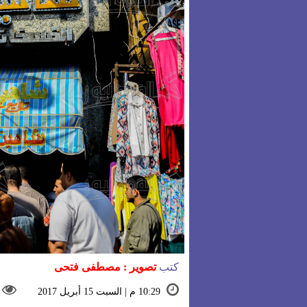
كتب
تصوير : مصطفى فتحى
10:29 م | السبت 15 أبريل 2017