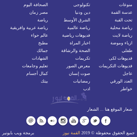
منوعات
تكنولوجى
الصحافة اليوم
عدسة القمة
دين ودنيا
مصر زمان
تحت القبة
الشرق الأوسط
رياضة
رياضة محلية
رياضة عالمية
رياضة عربية وافريقية
رياضة لايت
فديوهات رياضية
عالم حواء
ازياء وموضة
اخبار المراة
مطبخ
طفلى
الصحة والرشاقة
جمالك
فديوهات لكى
تكريمات
الشهادات
فديوهات التكريمات
معرض الصور
تعليم وجامعات
عاجل
صوت إنسان
كمال أجسام
العدد الورقي
رمضانيات
بيتك
خواطر
ادب
شعار الموقع هنا ... الشعار
جميع الحقوق محفوظة © 2019
القمة نيوز
برمجة
ويب بايونير