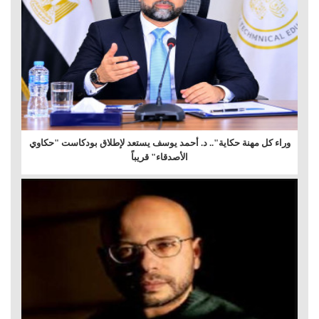
وراء كل مهنة حكاية".. د. أحمد يوسف يستعد لإطلاق بودكاست "حكاوي
الأصدقاء" قريباً