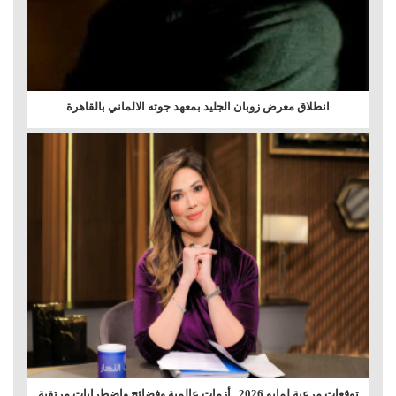
انطلاق معرض زوبان الجليد بمعهد جوته الالماني بالقاهرة
توقعات مرعبة لمايو 2026.. أزمات عالمية وفضائح واضطرابات مرتقبة