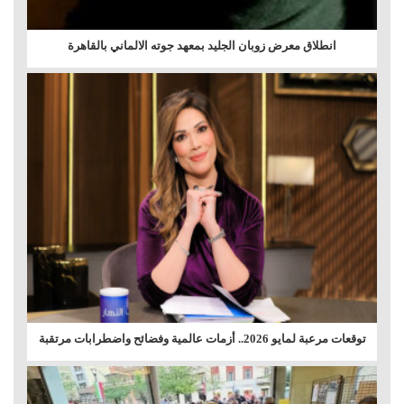
انطلاق معرض زوبان الجليد بمعهد جوته الالماني بالقاهرة
توقعات مرعبة لمايو 2026.. أزمات عالمية وفضائح واضطرابات مرتقبة