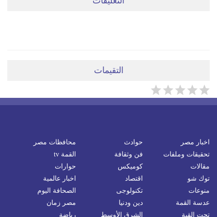
التعليقات
ضعي تعليقَكِ هنا
التقيمات
اخبار مصر
حوادث
محافظات مصر
تحقيقات وملفات
فن وثقافة
القمة tv
مقالات
كوميكس
حوارات
توك شو
اقتصاد
اخبار عالمية
منوعات
تكنولوجى
الصحافة اليوم
عدسة القمة
دين ودنيا
مصر زمان
تحت القبة
الشرق الأوسط
رياضة