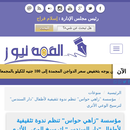
رئيس مجلس الإدارة :
إسلام فراج
Toggle
navigation
الآن
بتخفيض سعر الدواجن المجمدة إلى 100 جنيه للكيلو بالمجمعات الاستهلاكية ومعارض «أهلاً رمضان»
الرئيسية
منوعات
مؤسسة "زاهي حواس" تنظم ندوة تثقيفية لأطفال "دار السندس"
لترسيخ الوعي الأثري
مؤسسة "زاهي حواس" تنظم ندوة تثقيفية
لأطفال "دار السندس" لترسيخ الوعي الأثري