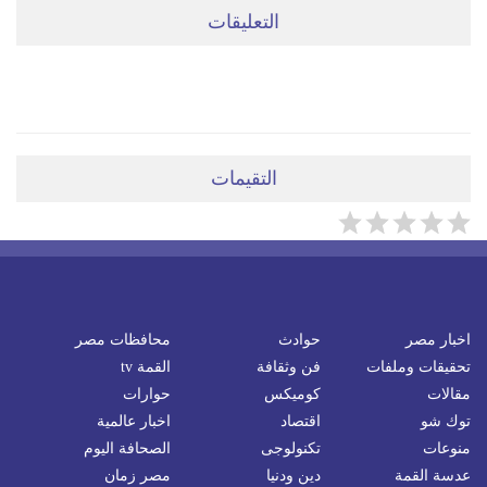
التعليقات
ضعي تعليقَكِ هنا
التقيمات
اخبار مصر
حوادث
محافظات مصر
تحقيقات وملفات
فن وثقافة
القمة tv
مقالات
كوميكس
حوارات
توك شو
اقتصاد
اخبار عالمية
منوعات
تكنولوجى
الصحافة اليوم
عدسة القمة
دين ودنيا
مصر زمان