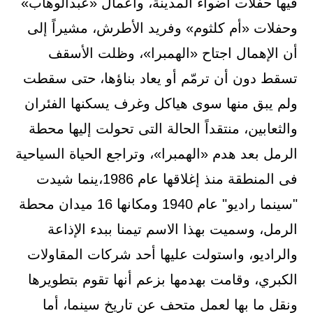
فيها حفلات أضواء المدينة، وأعمال «عبدالوهاب»
وحفلات «أم كلثوم» وفريد الأطرش، مشيراً إلى
أن الإهمال اجتاح «الهمبرا»، وظلت الأسقف
تسقط دون أن ترمّم أو يعاد بناؤها، حتى سقطت
ولم يبق منها سوى هياكل وغرف يسكنها الفئران
والثعابين، منتقداً الحالة التى تحولت إليها محطة
الرمل بعد هدم «الهمبرا»، وتراجع الحياة السياحية
فى المنطقة منذ إغلاقها عام 1986،ينما شيدت
"سينما راديو" عام 1940 ومكانها 16 ميدان محطة
الرمل، وسميت بهذا الاسم تيمنا ببدء الإذاعة
والراديو، واستولت عليها أحد شركات المقاولات
الكبري، وقامت بهدمها بزعم أنها تقوم بتطويرها
ونقل ما بها لعمل متحف عن تاريخ سينما، أما