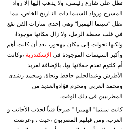
تطل على شارع رئيسي، ولا يذهب إليها إلا رواد
المسرح ورواد السينما ذات التـاريخ الخاص، بيما
تظل "سينما الهمبرا" وهي إحدى منارات الفن تقع
في قلب محطة الرمل، ولا زال مكانها موجودا،
ولكنها تحولت إلى مكان مهجور، بعد أن كانت أهم
وأكبر السينمات الموجودة فى
الإسكندرية
،وكانت
أم كلثوم تقدم حفلاتها بها، بالإضافة لفريد
الأطرش وعبدالحليم حافظ ونجاة، ومحمد رشدى
ومحمد العزبى ومحرم فؤادوالعديد من
المطربيين فى ذلك الوقت.
كانت سينما" الهمبرا " صرحاً فنياً لجذب الأجانب و
العرب، ومن قبلهم المصريون ،حيث ، وعرضت