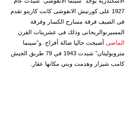
الاسكندرية يوجد "سينما الأنفوشى" شيدت عام
1927 على كورنيش الانفوشى كانت كازينو تقدم
فى الصيف فرقة مسارح الكسار وفرقة
المسيرىوالريحانى وذلك فى عشرينات القرن
الماضى
أصبحت حاليا صالة أفراح .و"سينما
متروبوليتان" شيدت 1943 في 79 طريق الجيش
كامب شيزار وهدمت وبني مكانها عقار.