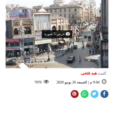
عرض 5 صورة
كتبت
هبه فتحى
9:04 م | الجمعة 26 يونيو 2020
7970