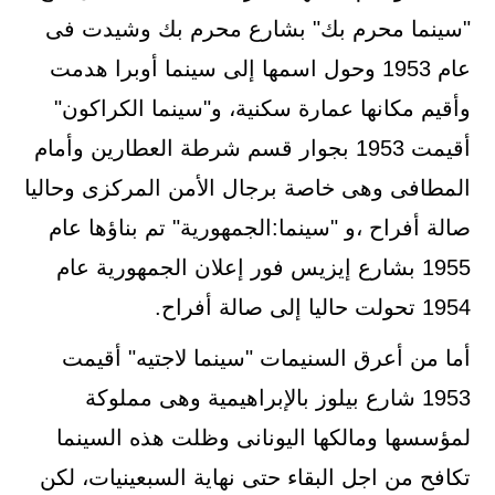
"سينما محرم بك" بشارع محرم بك وشيدت فى
عام 1953 وحول اسمها إلى سينما أوبرا هدمت
وأقيم مكانها عمارة سكنية، و"سينما الكراكون"
أقيمت 1953 بجوار قسم شرطة العطارين وأمام
المطافى وهى خاصة برجال الأمن المركزى وحاليا
صالة أفراح ،و "سينما:الجمهورية" تم بناؤها عام
1955 بشارع إيزيس فور إعلان الجمهورية عام
1954 تحولت حاليا إلى صالة أفراح.
أما من أعرق السنيمات "سينما لاجتيه" أقيمت
1953 شارع بيلوز بالإبراهيمية وهى مملوكة
لمؤسسها ومالكها اليونانى وظلت هذه السينما
تكافح من اجل البقاء حتى نهاية السبعينيات، لكن