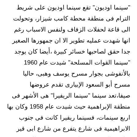
"سينما اوديون" تقع سينما اوديون على شريط
الترام فى منطقة محطة كامب شيزار، وتحولت
الى قاعة لحفلات الزفاف ولنفس الاسباب رغم
انها شهدت عمليه تطوير الا ان جمهورها الصغير
جدا حقق لصاحبها خسائر كبيرة ،أيضا كان يوجد
"سينما القوات المسلحة" شيدت عام 1960
بالأنفوشى بجوار مسرح يوسف وهبى، حاليا
مسرح أبو السعود الإبيارى تقدم عروضها
صيفا،تعد سينما "سينما الريفيرا" هى الأشهر فى
منطقة الإبراهمية حيث شيدت عام 1958 وكان بها
اربع سينمات، فسينما ريفيرا كانت فى جنوب
الابراهيمية فى شارع يتفرع من شارع ابى قير