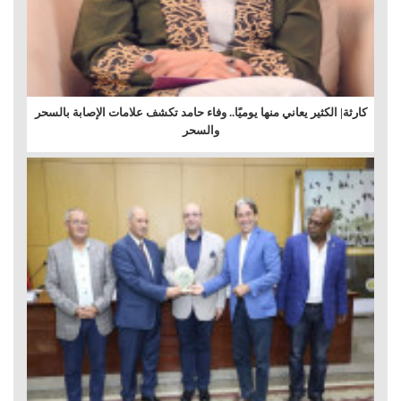
كارثة| الكثير يعاني منها يوميًا.. وفاء حامد تكشف علامات الإصابة بالسحر
والسحر