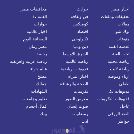
اخبار مصر
حوادث
محافظات مصر
تحقيقات وملفات
فن وثقافة
القمة tv
مقالات
كوميكس
حوارات
توك شو
اقتصاد
اخبار عالمية
منوعات
تكنولوجى
الصحافة اليوم
عدسة القمة
دين ودنيا
مصر زمان
تحت القبة
الشرق الأوسط
رياضة
رياضة محلية
رياضة عالمية
رياضة عربية وافريقية
رياضة لايت
فديوهات رياضية
عالم حواء
ازياء وموضة
اخبار المراة
مطبخ
طفلى
الصحة والرشاقة
جمالك
فديوهات لكى
تكريمات
الشهادات
فديوهات التكريمات
معرض الصور
تعليم وجامعات
عاجل
صوت إنسان
كمال أجسام
العدد الورقي
رمضانيات
بيتك
خواطر
ادب