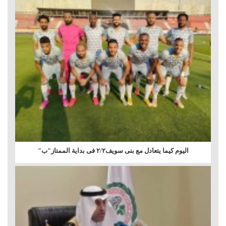
اليوم كيما يتعادل مع بنى سويف٢/٢ فى بداية الممتاز"ب"