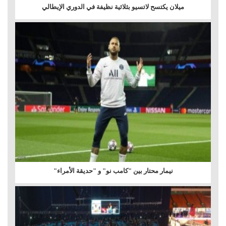
ميلان يكتسح لاتسيو بثلاثية نظيفة في الدوري الإيطالي
نيمار محتار بين "كامب نو" و "حديقة الأمراء"