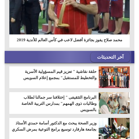
محمد صلاح يفوز بجائزة أفضل لاعب في كأس العالم للأندية 2019
آخر التحديثات
حلقة نقاشية " تعزيز قيم المسؤولية الأسرية
والتخطيط للمستقبل" بمجمع إعلام السويس
البرنامج التثقيفى " إختلافنا سر جمالنا لطلاب
وطالبات ذوى الهمهم" بمدارس التربية الخاصة
بالسويس
وزير الصحة يبحث مع الدكتور أسامة حمدي الأستاذ
بجامعة هارفارد توسيع برامج التوعية بمرض السكري