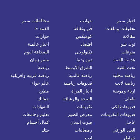
اخبار مصر
حوادث
محافظات مصر
تحقيقات وملفات
فن وثقافة
القمة tv
مقالات
كوميكس
حوارات
توك شو
اقتصاد
اخبار عالمية
منوعات
تكنولوجى
الصحافة اليوم
عدسة القمة
دين ودنيا
مصر زمان
تحت القبة
الشرق الأوسط
رياضة
رياضة محلية
رياضة عالمية
رياضة عربية وافريقية
رياضة لايت
فديوهات رياضية
عالم حواء
ازياء وموضة
اخبار المراة
مطبخ
طفلى
الصحة والرشاقة
جمالك
فديوهات لكى
تكريمات
الشهادات
فديوهات التكريمات
معرض الصور
تعليم وجامعات
عاجل
صوت إنسان
كمال أجسام
العدد الورقي
رمضانيات
بيتك
خواطر
ادب