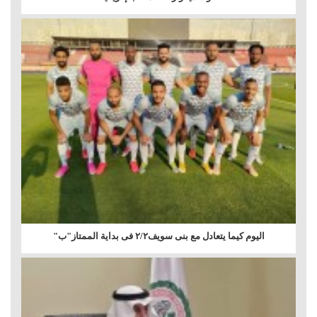
اليوم كيما يتعادل مع بنى سويف٢/٢ فى بداية الممتاز"ب"